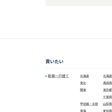
買いたい
新築一戸建て
北海道
北海道
東北
青森県
関東
東京都
千葉県
甲信越・北陸
山梨県
東海
愛知県