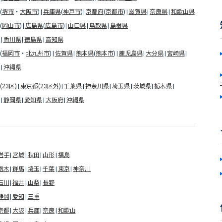
(
堺市
・
大阪市
)
兵庫県
(
神戸市
)
京都府
(
京都市
)
滋賀県
奈良県
和歌山県
(
岡山市
)
広島県
(
広島市
)
山口県
鳥取県
島根県
香川県
徳島県
高知県
(
福岡市
・
北九州市
)
佐賀県
熊本県
(
熊本市
)
鹿児島県
大分県
宮崎県
沖縄県
23区)
東京都(23区外)
千葉県
神奈川県
埼玉県
茨城県
栃木県
静岡県
愛知県
大阪府
沖縄県
岩手
宮城
秋田
山形
福島
栃木
群馬
埼玉
千葉
東京
神奈川
石川
福井
山梨
長野
静岡
愛知
三重
京都
大阪
兵庫
奈良
和歌山