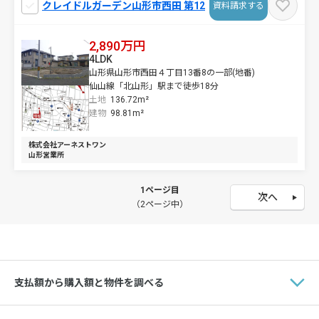
クレイドルガーデン山形市西田 第12
資料請求する
2,890万円
4LDK
山形県山形市西田４丁目13番8の一部(地番)
仙山線「北山形」駅まで徒歩18分
土地
136.72m²
建物
98.81m²
株式会社アーネストワン
山形営業所
1ページ目
次へ
（2ページ中）
支払額から購入額と物件を調べる