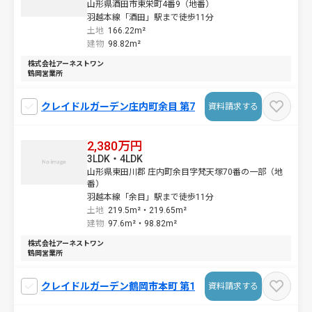
山形県酒田市東栄町4番9（地番）
羽越本線「酒田」駅まで徒歩11分
土地
166.22m²
建物
98.82m²
株式会社アーネストワン
鶴岡営業所
クレイドルガーデン庄内町余目 第7
資料請求する
2,380万円
3LDK・4LDK
山形県東田川郡 庄内町余目字梵天塚70番の一部（地
番）
羽越本線「余目」駅まで徒歩11分
土地
219.5m²・
219.65m²
建物
97.6m²・
98.82m²
株式会社アーネストワン
鶴岡営業所
クレイドルガーデン鶴岡市本町 第1
資料請求する