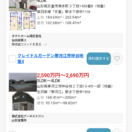
4LDK
山形県天童市東本町３丁目1436番8（地番）
奥羽本線「天童」駅まで徒歩11分
土地
184.69m²・
203.94m²
建物
102.68m²・
108.47m²
タクトホーム株式会社
仙台店第２
販売店コメントを
クレイドルガーデン寒河江市仲谷地
資料請求する
第4
2,590万円～2,690万円
3LDK～4LDK
山形県寒河江市仲谷地２丁目13-4の一部（地番）
左沢線「寒河江」駅まで徒歩18分
土地
168.41m²～
200m²
建物
93.15m²～
98.82m²
株式会社アーネストワン
山形営業所