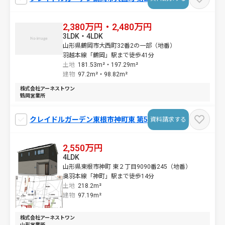
2,380万円・2,480万円
3LDK・4LDK
山形県鶴岡市大西町32番2の一部（地番）
羽越本線「鶴岡」駅まで徒歩41分
土地
181.53m²・
197.29m²
建物
97.2m²・
98.82m²
株式会社アーネストワン
鶴岡営業所
クレイドルガーデン東根市神町東 第5
資料請求する
2,550万円
4LDK
山形県東根市神町 東２丁目9090番245（地番）
奥羽本線「神町」駅まで徒歩14分
土地
218.2m²
建物
97.19m²
株式会社アーネストワン
山形営業所