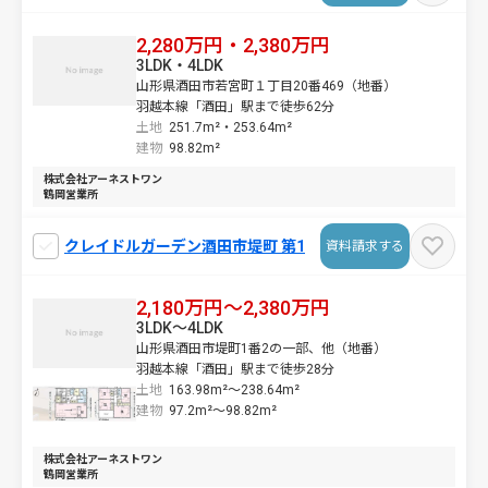
2,280万円・2,380万円
3LDK・4LDK
山形県酒田市若宮町１丁目20番469（地番）
羽越本線「酒田」駅まで徒歩62分
土地
251.7m²・
253.64m²
建物
98.82m²
株式会社アーネストワン
鶴岡営業所
クレイドルガーデン酒田市堤町 第1
資料請求する
2,180万円～2,380万円
3LDK～4LDK
山形県酒田市堤町1番2の一部、他（地番）
羽越本線「酒田」駅まで徒歩28分
土地
163.98m²～
238.64m²
建物
97.2m²～
98.82m²
株式会社アーネストワン
鶴岡営業所