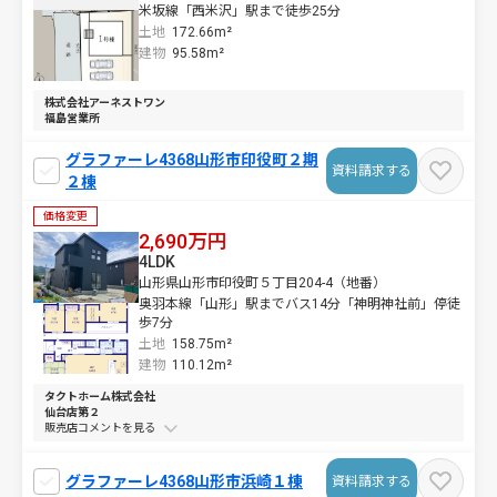
米坂線「西米沢」駅まで徒歩25分
土地
172.66m²
建物
95.58m²
株式会社アーネストワン
福島営業所
グラファーレ4368山形市印役町２期
資料請求する
２棟
価格変更
2,690万円
4LDK
山形県山形市印役町５丁目204-4（地番）
奥羽本線「山形」駅までバス14分「神明神社前」停徒
歩7分
土地
158.75m²
建物
110.12m²
タクトホーム株式会社
仙台店第２
販売店コメントを
グラファーレ4368山形市浜崎１棟
資料請求する