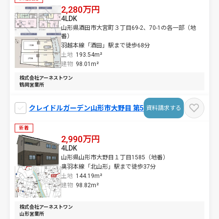
2,280万円
4LDK
山形県酒田市大宮町３丁目69-2、70-1の各一部（地
番）
羽越本線「酒田」駅まで徒歩68分
土地
193.54m²
建物
98.01m²
株式会社アーネストワン
鶴岡営業所
クレイドルガーデン山形市大野目 第5
資料請求する
新着
2,990万円
4LDK
山形県山形市大野目１丁目1585（地番）
奥羽本線「北山形」駅まで徒歩37分
土地
144.19m²
建物
98.82m²
株式会社アーネストワン
山形営業所