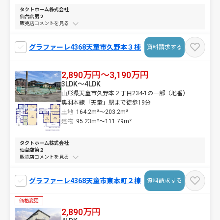
タクトホーム株式会社
仙台店第２
販売店コメントを
グラファーレ4368天童市久野本３棟
資料請求する
2,890万円～3,190万円
3LDK～4LDK
山形県天童市久野本２丁目234-1の一部（地番）
奥羽本線「天童」駅まで徒歩19分
土地
164.2m²～
203.2m²
建物
95.23m²～
111.79m²
タクトホーム株式会社
仙台店第２
販売店コメントを
グラファーレ4368天童市東本町２棟
資料請求する
価格変更
2,890万円