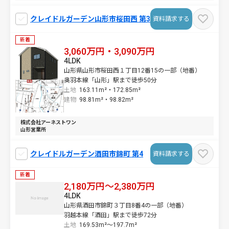
クレイドルガーデン山形市桜田西 第3
資料請求する
新着
3,060万円・3,090万円
4LDK
山形県山形市桜田西１丁目12番15の一部（地番）
奥羽本線「山形」駅まで徒歩50分
土地
163.11m²・
172.85m²
建物
98.81m²・
98.82m²
株式会社アーネストワン
山形営業所
クレイドルガーデン酒田市錦町 第4
資料請求する
新着
2,180万円～2,380万円
4LDK
山形県酒田市錦町３丁目8番4の一部（地番）
羽越本線「酒田」駅まで徒歩72分
土地
169.53m²～
197.7m²