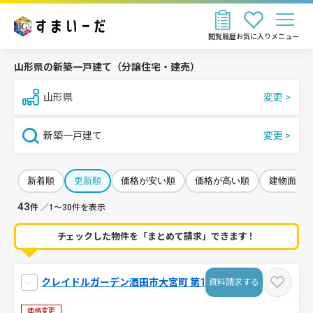
閲覧履歴
お気に入り
メニュー
山形県の新築一戸建て（分譲住宅・建売）
山形県
新築一戸建て
新着順
更新順
価格が安い順
価格が高い順
建物面積
43
件
／1～30件を表示
チェックした物件を「まとめて請求」できます！
クレイドルガーデン酒田市大宮町 第1
資料請求する
価格変更