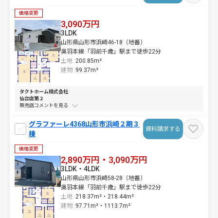
価格変更
3,090万円
3LDK
山形県山形市浜崎46-18（地番）
奥羽本線「羽前千歳」駅まで徒歩22分
土地
200.85m²
建物
99.37m²
タクトホーム株式会社
仙台店第２
販売店コメントを
グラファーレ4368山形市浜崎２期３
資料請求する
棟
価格変更
2,890万円・3,090万円
3LDK・4LDK
山形県山形市浜崎58-28（地番）
奥羽本線「羽前千歳」駅まで徒歩22分
土地
218.37m²・
218.44m²
建物
97.71m²・
1113.7m²