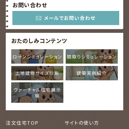
お問い合わせ
6.苦情及び相談
メールでお問い合わせ
当社は、個人情報の取り扱いに関する苦情
及び相談を受けた場合、その内容について迅
速に事実関係等を調査し、合理的な期間内
おたのしみコンテンツ
に誠意をもって対応いたします。
ローンシミュレーション
間取りシミュレーション
7.法令、国が定める指針その他の規範の遵
守について
土地建物サイズ診断
建築実例紹介
当社は、個人情報の取り扱いに関する法令、
国が定める指針その他の規範を遵守し、個
人情報を保護いたします。
ヴァーチャル住宅展示
場
8.個人情報の継続的改善について
当社は、個人情報管理責任者を設置し、社会
情勢・環境の変化等を踏まえて、継続的に個
注文住宅TOP
サイトの使い方
人情報保護体制を実施、維持していきます。