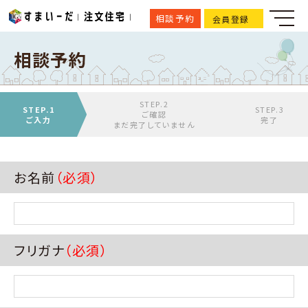
相談予約
会員登録
相談予約
STEP.2
STEP.1
STEP.3
ご確認
ご入力
完了
まだ完了していません
お名前
（必須）
フリガナ
（必須）