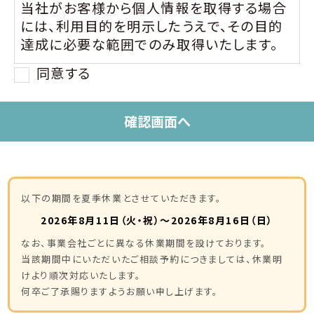
当社がお客様から個人情報を取得する場合
には、利用目的を明示したうえで、その目的
達成に必要な範囲でのみ取得いたします。
同意する
2.個人情報の利用について
当社が収集した個人情報は、お客様に明示
した利用目的の範囲内でのみ利用すること
とし、その範囲を超えては利用いたしません。
3.個人情報の第三者提供について
当社は、法令に基づく場合及びお客様の同意
以下の期間を夏季休業とさせていただきます。
がある場合を除き、原則として、お客様に提
2026年8月11日（火・祝）～2026年8月16日（日）
供していただいた個人情報を第三者に対し
て開示いたしません。 ただし、業務上やむを
なお、事業会社ごとに異なる休業期間を設けております。
当該期間中にいただいたご相談予約につきましては、休業明
得ない場合には、例外的に、お客様の同意を
けより順次対応いたします。
得ることなくお客様の個人情報を第三者に
何卒ご了承賜りますようお願い申し上げます。
提供する場合があります。 この場合、お客様