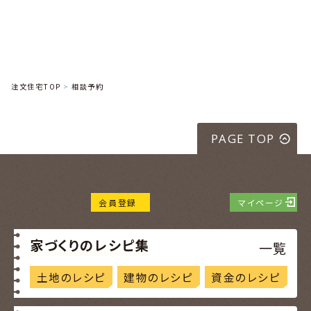
からのお求めがあれば、第三者への個人情
報の提供を停止いたします。
4.個人情報の適正管理について
当社は、取得した個人情報を適切に管理す
注文住宅TOP
相談予約
るため、組織的・人的・物理的・技術的な安全
管理措置を講じ、 個人情報の漏えい、滅失又
は毀損の防止及び是正に取り組みます。
PAGE TOP
5.権利の尊重
当社の保有個人データについて、お客様がご
本人様の個人データの開示、訂正もしくは追
会員登録
マイページ
加もしくは削除又は利用の停止もしくは消去
をご希望される場合には、 合理的かつ必要
家づくりのレシピ集
一覧
な範囲内で速やかに対応させていただきま
す。なお、各種手続に際しては、その内容に応
土地のレシピ
建物のレシピ
資金のレシピ
じて手数料をいただく場合がございますので
ご了承ください。