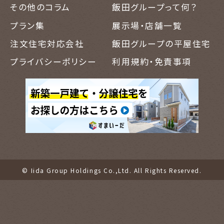
その他のコラム
飯田グループって何？
また、定期的に監査を実施し、見直し、改善し
ます。
プラン集
展示場・店舗一覧
注文住宅対応会社
飯田グループの平屋住宅
個人情報の取り扱いについて
プライバシーポリシー
利用規約・免責事項
1.個人情報の利用目的について
(1) 当社の行う事業
当社は、以下の事業を運営し、又は以下の事
業を行う会社の株式を保有して当該会社の
事業活動を支配・管理する事業を営む。
建築工事設計施工
© Iida Group Holdings Co.,Ltd. All Rights Reserved.
土木工事設計施工
建築解体工事業
測量調査業務全般
不動産の売買、仲介、賃貸及び管理