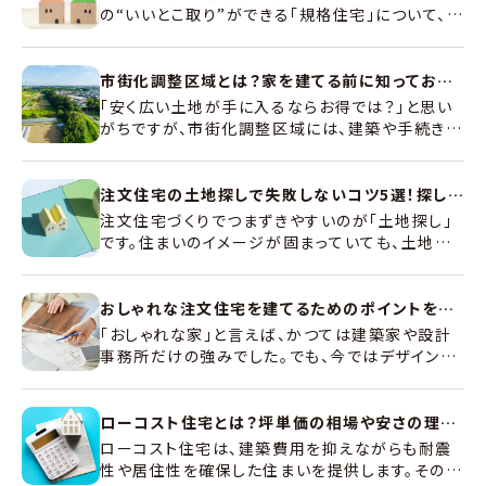
の“いいとこ取り”ができる「規格住宅」について、特
徴や注文住宅・建売住宅との違い、メリット・デメリ
ット、費用が安い理由をわかりやすく解説します。
市街化調整区域とは？家を建てる前に知っておきたいメリット・デメリットと注意点
「安く広い土地が手に入るならお得では？」と思い
がちですが、市街化調整区域には、建築や手続きに
関する制限、インフラ面の注意点などが伴います。
本記事では、市街化調整区域で家を建てるための
条件やメリット・デメリット、購入前のチェックポイン
注文住宅の土地探しで失敗しないコツ5選！探し方の流れと注意点を徹底解説
トを整理します。
注文住宅づくりでつまずきやすいのが「土地探し」
です。住まいのイメージが固まっていても、土地の
条件しだいで間取りの自由度が下がったり、想定
外の費用が増えて総予算が崩れたりすることがあ
ります。本記事では、土地探しに入る前に決めてお
おしゃれな注文住宅を建てるためのポイントを事例を交えて解説
きたいこと、探し方の基本ステップ、判断で後悔し
「おしゃれな家」と言えば、かつては建築家や設計
ないためのポイントを整理して解説します。
事務所だけの強みでした。でも、今ではデザインに
関する情報や選択肢が増え、インテリアのトレンド
をつかんだセンスの良い建材も増えています。ポイ
ントさえ押えれば、デザイン性の高いおしゃれな家
ローコスト住宅とは？坪単価の相場や安さの理由・メリットデメリットを解説
をコストパフォーマンスよく建てることが可能です。
ローコスト住宅は、建築費用を抑えながらも耐震
性や居住性を確保した住まいを提供します。その価