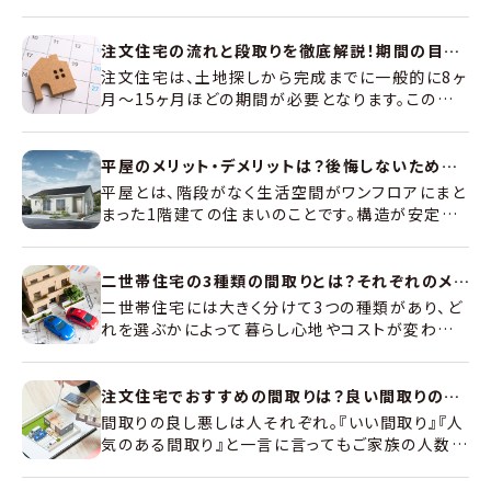
格を実現する背景には、部材の規格化や広告費の
削減といった合理的な工夫があります。本記事で
は、ローコスト住宅の魅力や仕組みをはじめ、メリ
注文住宅の流れと段取りを徹底解説！期間の目安や失敗しないための注意点
ット・デメリットを詳しく解説し、予算内で理想の住
注文住宅は、土地探しから完成までに一般的に8ヶ
まいを実現するためのポイントもご紹介します。
月～15ヶ月ほどの期間が必要となります。この長
い道のりをスムーズに進めるためには、全体のスケ
ジュールを把握し、各ステップで「いつ・何を決める
べきか」を明確に理解しておくことが重要です。本
平屋のメリット・デメリットは？後悔しないためのポイントも解説
記事では、2026年現在の最新情報を基に、後悔し
平屋とは、階段がなく生活空間がワンフロアにまと
ない家づくりを実現するための流れを分かりやす
まった1階建ての住まいのことです。構造が安定し
く解説します。
やすく、天井を高くするなど開放的な間取りも取り
入れやすいことから、近年は幅広い世代で注目さ
れています。この記事では平屋のメリットやデメリッ
二世帯住宅の3種類の間取りとは？それぞれのメリットデメリットや間取り例を紹介
ト、後悔しないためのポイントを解説します。
二世帯住宅には大きく分けて3つの種類があり、ど
れを選ぶかによって暮らし心地やコストが変わりま
す。本記事では、それぞれの特徴やメリット・デメリ
ット、後悔しないための間取りのポイントを、具体的
な実例とともに解説します。
注文住宅でおすすめの間取りは？良い間取りのポイントを紹介！
間取りの良し悪しは人それぞれ。『いい間取り』『人
気のある間取り』と一言に言ってもご家族の人数や
年齢によっては、参考にならない間取りとなってし
まう事があります。