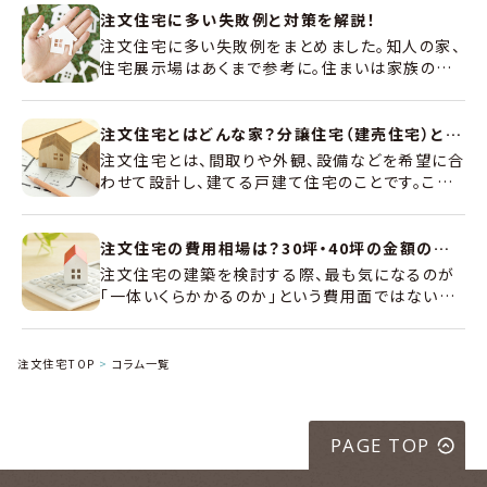
注文住宅に多い失敗例と対策を解説！
注文住宅に多い失敗例をまとめました。知人の家、
住宅展示場はあくまで参考に。住まいは家族の形
やライフスタイルを反映する鏡のようなものです。
家族の数だけ間取りがあると言っても過言ではあ
りません。
注文住宅とはどんな家？分譲住宅（建売住宅）との違いやメリット・デメリット、費用相場を解説
注文住宅とは、間取りや外観、設備などを希望に合
わせて設計し、建てる戸建て住宅のことです。この
記事では、注文住宅と分譲住宅の違いを整理した
うえで、注文住宅の種類、建築スケジュール、費用
相場、メリット・デメリットをわかりやすく解説しま
注文住宅の費用相場は？30坪・40坪の金額の差や土地価格の推移、費用削減のコツを解説
す。
注文住宅の建築を検討する際、最も気になるのが
「一体いくらかかるのか」という費用面ではないで
しょうか。本記事では、最新の調査データを基にエ
リア別の費用相場や内訳、予算別の特徴を詳しく
解説します。無理のない資金計画を立てるための
注文住宅TOP
コラム一覧
ヒントとして、ぜひお役立てください。
PAGE TOP