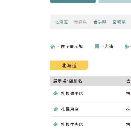
北海道
青森県
岩手県
宮城県
…店舗
…住宅展示場
北海道
展示場・店舗名
会
札幌豊平店
株
札幌東店
株
札幌中央店
株