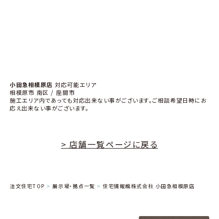
小田急相模原店
対応可能エリア
相模原市 南区 / 座間市
施工エリア内であっても対応出来ない事がございます。ご相談希望日時にお
応え出来ない事がございます。
> 店舗一覧ページに戻る
注文住宅TOP
展示場・拠点一覧
住宅情報館株式会社 小田急相模原店