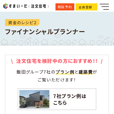
相談予約
会員登録
資金のレシピ2
ファイナンシャルプランナー
\ 注文住宅を検討中の方におすすめ！！ /
飯田グループ7社の
と
が
プラン例
建築費
ご覧いただけます！
7社プラン例は
こちら