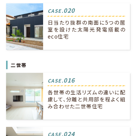
020
CASE.
日当たり抜群の南面に5つの居
室を設けた太陽光発電搭載の
eco住宅
二世帯
016
CASE.
各世帯の生活リズムの違いに配
慮して、分離と共用部を程よく組
み合わせた二世帯住宅
024
CASE.