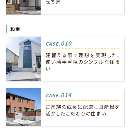
せる家
和室
010
CASE.
建替える事で理想を実現した、
使い勝手重視のシンプルな住ま
い
014
CASE.
ご家族の成長に配慮し国産檜を
活かしたこだわりの住まい