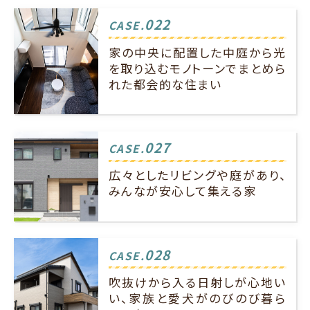
022
CASE.
家の中央に配置した中庭から光
を取り込むモノトーンでまとめら
れた都会的な住まい
027
CASE.
広々としたリビングや庭があり、
みんなが安心して集える家
028
CASE.
吹抜けから入る日射しが心地い
い、家族と愛犬がのびのび暮ら