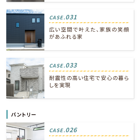
031
CASE.
広い空間で叶えた、家族の笑顔
があふれる家
033
CASE.
耐震性の高い住宅で安心の暮ら
しを実現
パントリー
026
CASE.