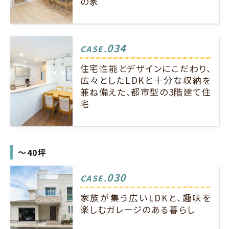
の家
034
CASE.
住宅性能とデザインにこだわり、
広々としたLDKと十分な収納を
兼ね備えた、都市型の3階建て住
宅
～40坪
030
CASE.
家族が集う広いLDKと、趣味を
楽しむガレージのある暮らし