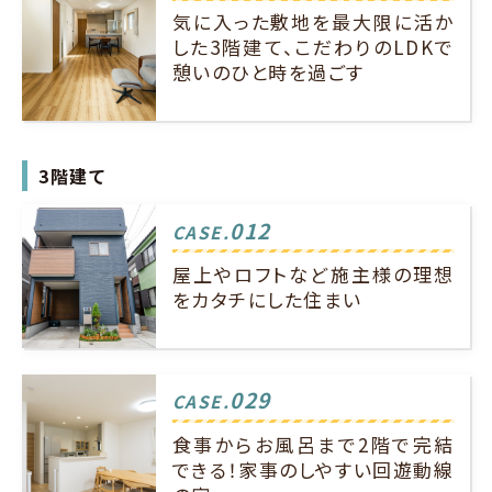
気に入った敷地を最大限に活か
した3階建て、こだわりのLDKで
憩いのひと時を過ごす
3階建て
012
CASE.
屋上やロフトなど施主様の理想
をカタチにした住まい
029
CASE.
食事からお風呂まで2階で完結
できる！家事のしやすい回遊動線