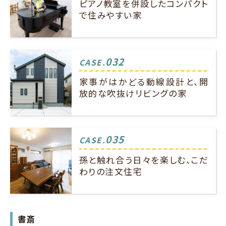
ピアノ教室を併設したコンパクト
で住みやすい家
032
CASE.
家事がはかどる動線設計と、開
放的な吹抜けリビングの家
035
CASE.
孫と触れ合う日々を楽しむ、こだ
わりの注文住宅
書斎