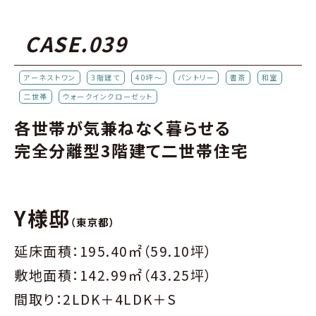
CASE.039
アーネストワン
3階建て
40坪～
パントリー
書斎
和室
二世帯
ウォークインクローゼット
各世帯が気兼ねなく暮らせる
完全分離型3階建て二世帯住宅
Y様邸
（東京都）
延床面積：195.40㎡（59.10坪）
敷地面積：142.99㎡（43.25坪）
間取り：2LDK＋4LDK＋S