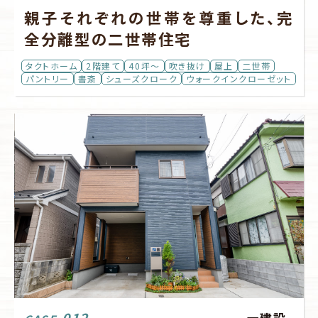
親子それぞれの世帯を尊重した、完
全分離型の二世帯住宅
タクトホーム
2階建て
40坪～
吹き抜け
屋上
二世帯
パントリー
書斎
シューズクローク
ウォークインクローゼット
012