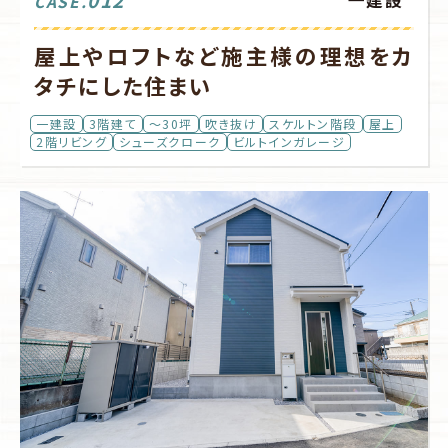
一建設
CASE.
屋上やロフトなど施主様の理想をカ
タチにした住まい
一建設
3階建て
～30坪
吹き抜け
スケルトン階段
屋上
2階リビング
シューズクローク
ビルトインガレージ