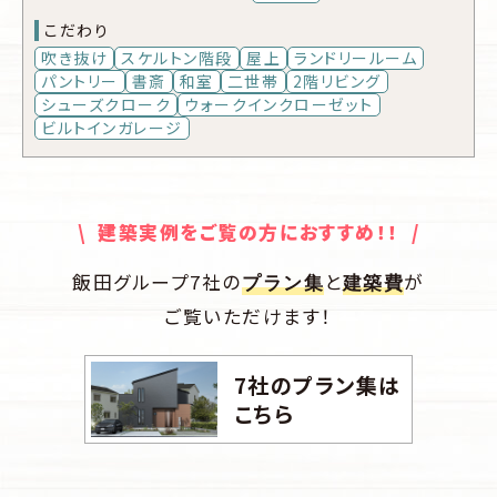
こだわり
吹き抜け
スケルトン階段
屋上
ランドリールーム
パントリー
書斎
和室
二世帯
2階リビング
シューズクローク
ウォークインクローゼット
ビルトインガレージ
\ 建築実例をご覧の方におすすめ！！ /
飯田グループ7社の
と
が
プラン集
建築費
ご覧いただけます！
7社のプラン集は
こちら