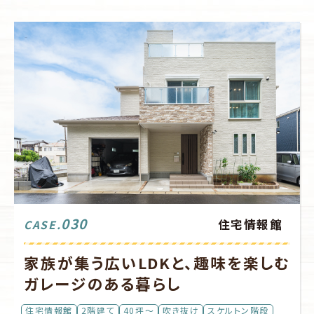
030
住宅情報館
CASE.
家族が集う広いLDKと、趣味を楽しむ
ガレージのある暮らし
住宅情報館
2階建て
40坪～
吹き抜け
スケルトン階段