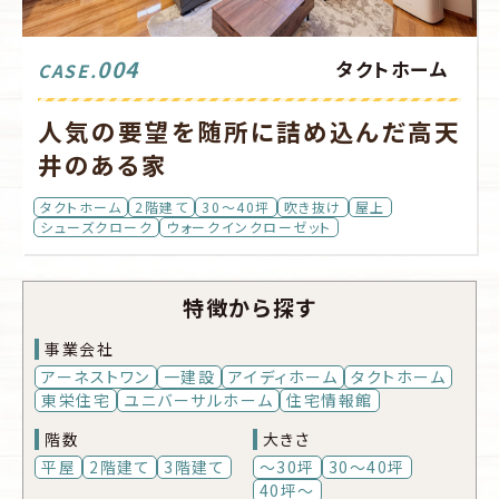
004
タクトホーム
CASE.
人気の要望を随所に詰め込んだ高天
井のある家
タクトホーム
2階建て
30～40坪
吹き抜け
屋上
シューズクローク
ウォークインクローゼット
特徴から探す
事業会社
アーネストワン
一建設
アイディホーム
タクトホーム
東栄住宅
ユニバーサルホーム
住宅情報館
階数
大きさ
平屋
2階建て
3階建て
～30坪
30～40坪
40坪～