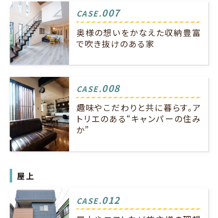
007
CASE.
奥様の想いをかなえた収納豊富
で吹き抜けのある家
008
CASE.
趣味やこだわりと共に暮らす。ア
トリエのある“キャンパーの住み
か”
屋上
012
CASE.