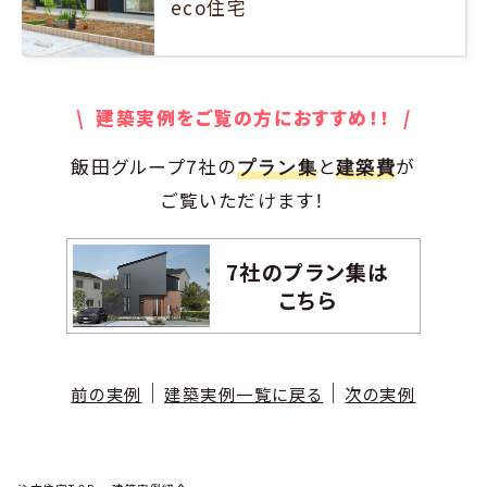
eco住宅
\ 建築実例をご覧の方におすすめ！！ /
飯田グループ7社の
と
が
プラン集
建築費
ご覧いただけます！
7社のプラン集は
こちら
｜
｜
前の実例
建築実例一覧に戻る
次の実例