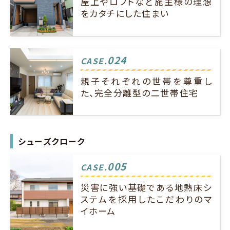
屋上やロフトなど施主様の理想
をカタチにした住まい
024
CASE.
親子それぞれの世帯を尊重し
た、完全分離型の二世帯住宅
シューズクローク
005
CASE.
災害に強い基礎である地熱床シ
ステムを採用したこだわりのマ
イホーム