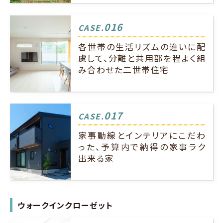
016
CASE.
各世帯の生活リズムの違いに配
慮して、分離と共用部を程よく組
み合わせた二世帯住宅
017
CASE.
家事動線とインテリアにこだわ
った、予算内で納得の家事ラク
出来る家
ウォークインクローゼット