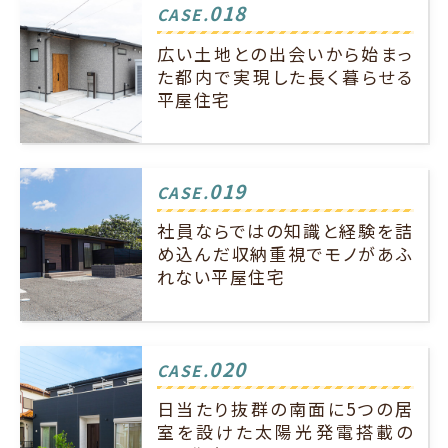
018
CASE.
広い土地との出会いから始まっ
た都内で実現した長く暮らせる
平屋住宅
019
CASE.
社員ならではの知識と経験を詰
め込んだ収納重視でモノがあふ
れない平屋住宅
020
CASE.
日当たり抜群の南面に5つの居
室を設けた太陽光発電搭載の