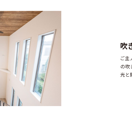
吹
ご主
の吹
光と