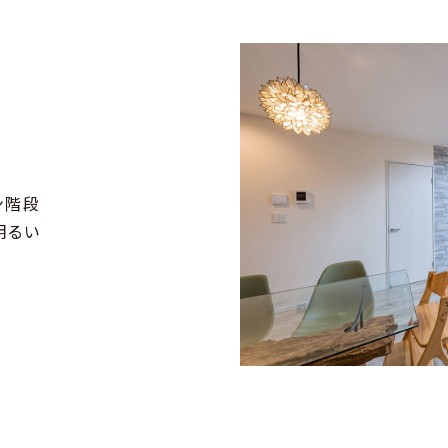
ン階段
明るい