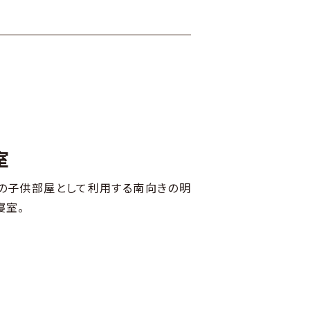
室
の子供部屋として利用する南向きの明
寝室。