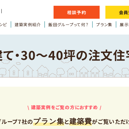
相談予約
会員
シピ
建築実例紹介
飯田グループって何？
プラン集
展示
建て・30～40坪の注文
\ 建築実例をご覧の方におすすめ /
プラン集
建築費
グループ7社の
と
が
ご覧いただ