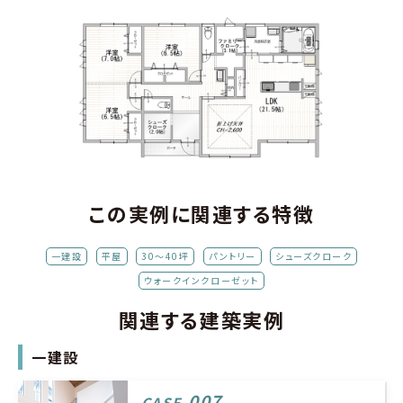
この実例に関連する特徴
一建設
平屋
30～40坪
パントリー
シューズクローク
ウォークインクローゼット
関連する建築実例
一建設
007
CASE.