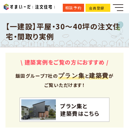
相談予約
会員登録
【一建設】平屋・30～40坪の注文住
宅・間取り実例
\ 建築実例をご覧の方におすすめ /
プラン集
建築費
飯田グループ7社の
と
が
ご覧いただけます！
プラン集と
建築費はこちら