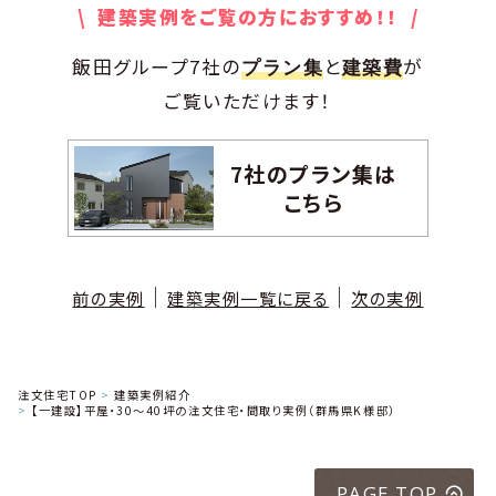
\ 建築実例をご覧の方におすすめ！！ /
飯田グループ7社の
と
が
プラン集
建築費
ご覧いただけます！
7社のプラン集は
こちら
｜
｜
前の実例
建築実例一覧に戻る
次の実例
注文住宅TOP
建築実例紹介
【一建設】平屋・30～40坪の注文住宅・間取り実例（群馬県K様邸）
PAGE TOP