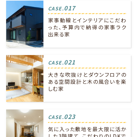
017
CASE.
家事動線とインテリアにこだわ
った、予算内で納得の家事ラク
出来る家
021
CASE.
大きな吹抜けとダウンフロアの
ある空間設計と木の風合いを楽
しむ家
023
CASE.
気に入った敷地を最大限に活か
した3階建て、こだわりのLDKで