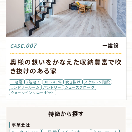
007
一建設
CASE.
奥様の想いをかなえた収納豊富で吹
き抜けのある家
一建設
2階建て
30～40坪
吹き抜け
スケルトン階段
ランドリールーム
パントリー
シューズクローク
ウォークインクローゼット
特徴から探す
事業会社