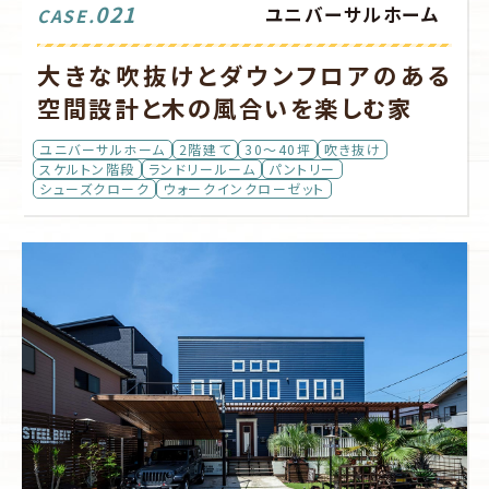
021
ユニバーサルホーム
CASE.
大きな吹抜けとダウンフロアのある
空間設計と木の風合いを楽しむ家
ユニバーサルホーム
2階建て
30～40坪
吹き抜け
スケルトン階段
ランドリールーム
パントリー
シューズクローク
ウォークインクローゼット