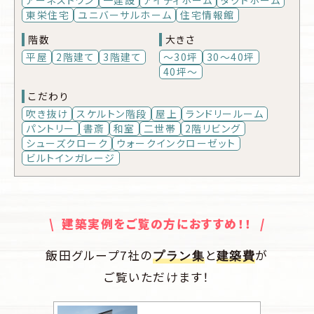
アーネストワン
一建設
アイディホーム
タクトホーム
東栄住宅
ユニバーサルホーム
住宅情報館
階数
大きさ
平屋
2階建て
3階建て
～30坪
30～40坪
40坪～
こだわり
吹き抜け
スケルトン階段
屋上
ランドリールーム
パントリー
書斎
和室
二世帯
2階リビング
シューズクローク
ウォークインクローゼット
ビルトインガレージ
\ 建築実例をご覧の方におすすめ！！ /
飯田グループ7社の
と
が
プラン集
建築費
ご覧いただけます！