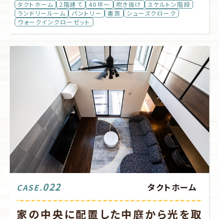
タクトホーム
2階建て
40坪～
吹き抜け
スケルトン階段
ランドリールーム
パントリー
書斎
シューズクローク
ウォークインクローゼット
022
タクトホーム
CASE.
家の中央に配置した中庭から光を取