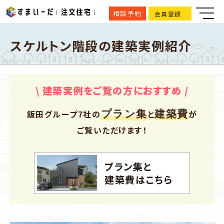
相談予約
会員登録
スケルトン階段の建築実例紹介
\ 建築実例をご覧の方におすすめ /
プラン集
建築費
飯田グループ7社の
と
が
ご覧いただけます！
プラン集と
建築費はこちら