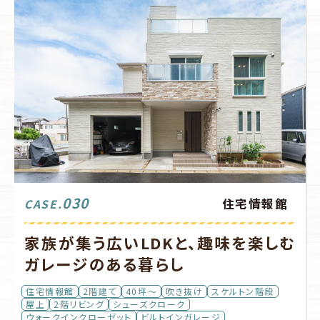
030
住宅情報館
CASE.
家族が集う広いLDKと、趣味を楽しむ
ガレージのある暮らし
住宅情報館
2階建て
40坪～
吹き抜け
スケルトン階段
屋上
2階リビング
シューズクローク
ウォークインクローゼット
ビルトインガレージ