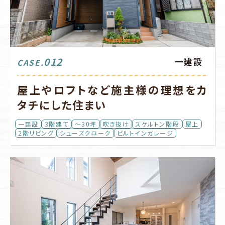
012
一建設
CASE.
屋上やロフトなど施主様の理想をカ
タチにした住まい
一建設
3階建て
～30坪
吹き抜け
スケルトン階段
屋上
2階リビング
シューズクローク
ビルトインガレージ