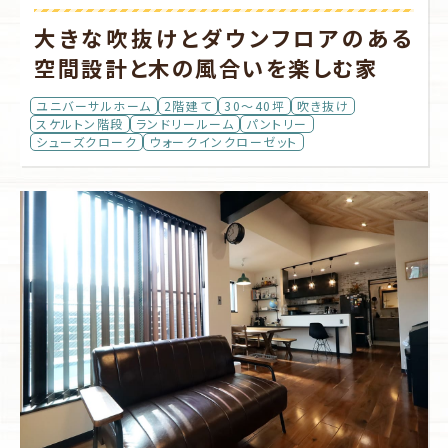
大きな吹抜けとダウンフロアのある
空間設計と木の風合いを楽しむ家
ユニバーサルホーム
2階建て
30～40坪
吹き抜け
スケルトン階段
ランドリールーム
パントリー
シューズクローク
ウォークインクローゼット