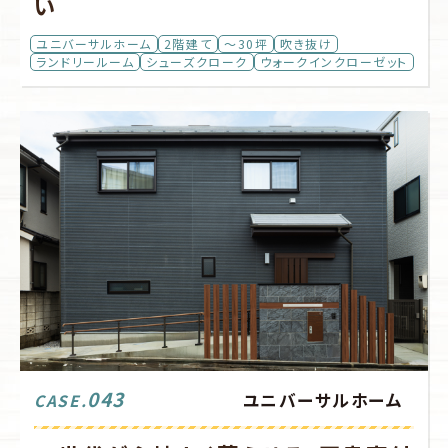
い
ユニバーサルホーム
2階建て
～30坪
吹き抜け
ランドリールーム
シューズクローク
ウォークインクローゼット
043
ユニバーサルホーム
CASE.