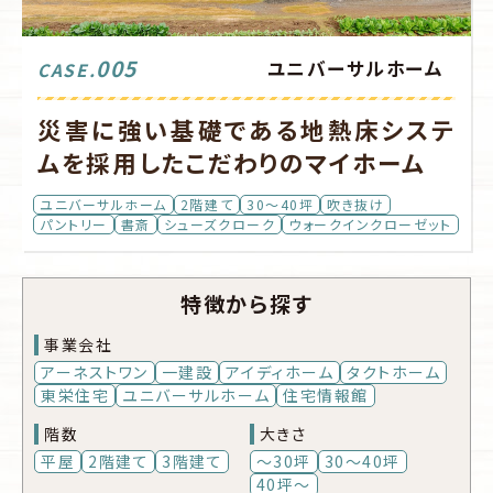
005
ユニバーサルホーム
CASE.
災害に強い基礎である地熱床システ
ムを採用したこだわりのマイホーム
ユニバーサルホーム
2階建て
30～40坪
吹き抜け
パントリー
書斎
シューズクローク
ウォークインクローゼット
特徴から探す
事業会社
アーネストワン
一建設
アイディホーム
タクトホーム
東栄住宅
ユニバーサルホーム
住宅情報館
階数
大きさ
平屋
2階建て
3階建て
～30坪
30～40坪
40坪～