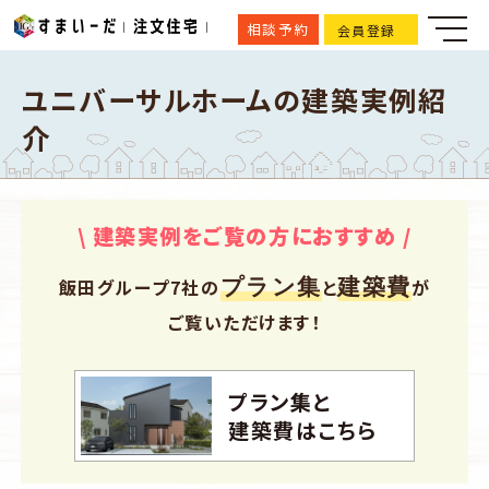
相談予約
会員登録
ユニバーサルホームの建築実例紹
介
\ 建築実例をご覧の方におすすめ /
プラン集
建築費
飯田グループ7社の
と
が
ご覧いただけます！
プラン集と
建築費はこちら