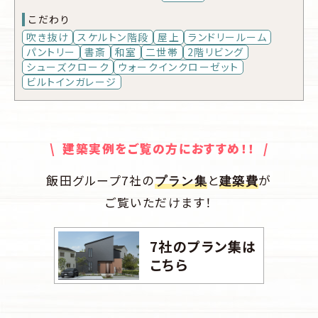
こだわり
吹き抜け
スケルトン階段
屋上
ランドリールーム
パントリー
書斎
和室
二世帯
2階リビング
シューズクローク
ウォークインクローゼット
ビルトインガレージ
\ 建築実例をご覧の方におすすめ！！ /
飯田グループ7社の
と
が
プラン集
建築費
ご覧いただけます！
7社のプラン集は
こちら