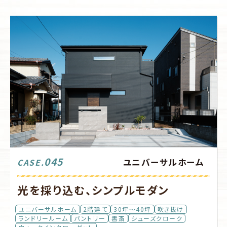
045
ユニバーサルホーム
CASE.
光を採り込む、シンプルモダン
ユニバーサルホーム
2階建て
30坪～40坪
吹き抜け
ランドリールーム
パントリー
書斎
シューズクローク