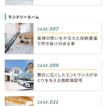
ランドリールーム
007
CASE.
奥様の想いをかなえた収納豊富
で吹き抜けのある家
009
CASE.
贅沢に広くしたエントランスがゆ
とりを与える南欧風邸宅
021
CASE.