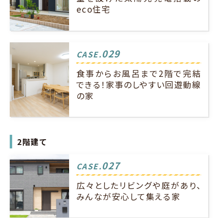
eco住宅
029
CASE.
食事からお風呂まで2階で完結
できる！家事のしやすい回遊動線
の家
2階建て
027
CASE.
広々としたリビングや庭があり、
みんなが安心して集える家