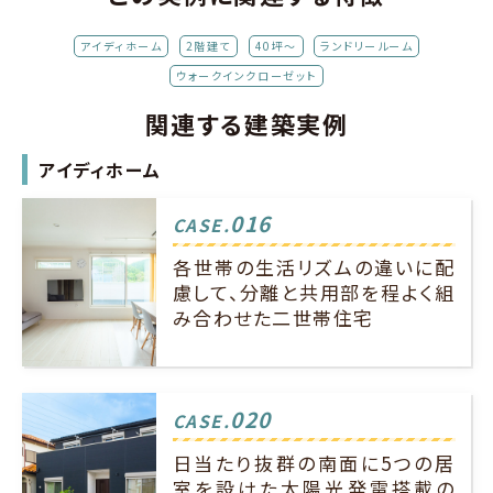
アイディホーム
2階建て
40坪～
ランドリールーム
ウォークインクローゼット
関連する建築実例
アイディホーム
016
CASE.
各世帯の生活リズムの違いに配
慮して、分離と共用部を程よく組
み合わせた二世帯住宅
020
CASE.
日当たり抜群の南面に5つの居
室を設けた太陽光発電搭載の