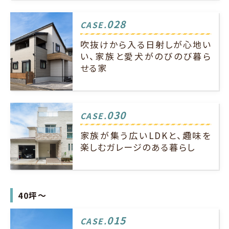
028
CASE.
吹抜けから入る日射しが心地い
い、家族と愛犬がのびのび暮ら
せる家
030
CASE.
家族が集う広いLDKと、趣味を
楽しむガレージのある暮らし
40坪～
015
CASE.