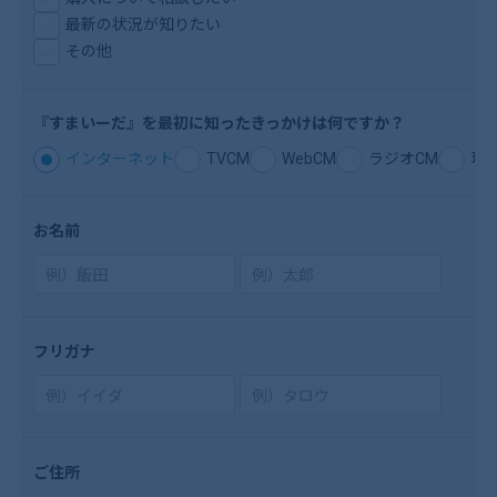
最新の状況が知りたい
その他
『すまいーだ』を
最初に知ったきっ
かけは何ですか？
インターネット
TVCM
WebCM
ラジオCM
現
お名前
フリガナ
ご住所