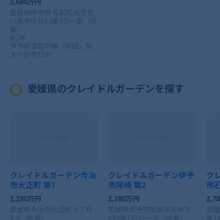
2,680万円
愛媛県伊予郡 松前町大字北
川原字向井63番4の一部（地
番）
4LDK
伊予鉄道郡中線「岡田」駅
まで徒歩12分
愛媛県のクレイドルガーデンを探す
クレイドルガーデン今治
クレイドルガーデン伊予
ク
市大正町 第1
市尾崎 第2
市石
2,280万円
2,380万円
2,
愛媛県今治市大正町３丁目
愛媛県伊予市尾崎字天神下
愛媛
4-4（地番）
649番105の一部（地番）
番1