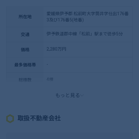
愛媛県伊予郡 松前町大字筒井字仕出176番
所在地
3及び176番5(地番)
伊予鉄道郡中線「松前」駅まで徒歩5分
交通
2,280万円
価格
-
最多価格帯
4棟
総棟数
もっと見る
取扱不動産会社