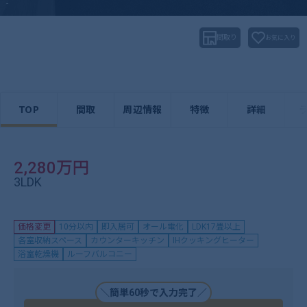
-
間取り
お気に入り
TOP
間取
周辺情報
特徴
詳細
2,280万円
3LDK
価格変更
10分以内
即入居可
オール電化
LDK17畳以上
各室収納スペース
カウンターキッチン
IHクッキングヒーター
浴室乾燥機
ルーフバルコニー
＼簡単60秒で入力完了／