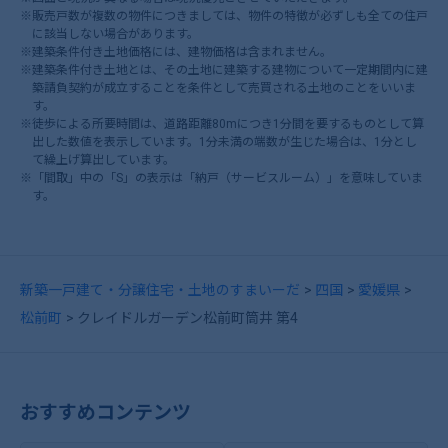
※販売戸数が複数の物件につきましては、物件の特徴が必ずしも全ての住戸
に該当しない場合があります。
※建築条件付き土地価格には、建物価格は含まれません。
※建築条件付き土地とは、その土地に建築する建物について一定期間内に建
築請負契約が成立することを条件として売買される土地のことをいいま
す。
※徒歩による所要時間は、道路距離80mにつき1分間を要するものとして算
出した数値を表示しています。1分未満の端数が生じた場合は、1分とし
て繰上げ算出しています。
※「間取」中の「S」の表示は「納戸（サービスルーム）」を意味していま
す。
新築一戸建て・分譲住宅・土地のすまいーだ
四国
愛媛県
松前町
クレイドルガーデン松前町筒井 第4
おすすめコンテンツ