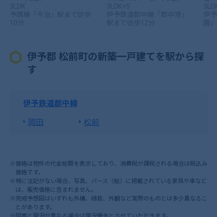
3LDK
3LDK+S
3LD
予讃線「今治」駅まで徒歩
伊予鉄道郡中線「郡中港」
伊予
10分
駅まで徒歩12分
園」
伊予郡 松前町の新築一戸建てを駅から探
す
伊予鉄道郡中線
岡田
松前
※価格は物件の代金総額を表示しており、消費税が課税される場合は税込み
価格です。
※特に注記がない場合、写真、パース（絵）に掲載されている家具や車など
は、販売価格に含まれません。
※完成予想図はいずれも外構、植栽、外観など実際のものとは多少異なるこ
とがあります。
※図面と現況が異なる場合は現況優先とさせていただきます。