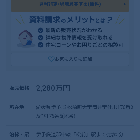
資料請求/現地見学する(無料)
お気に入りに追加
2,280万円
販売価格
所在地
愛媛県伊予郡 松前町大字筒井字仕出176番3
及び176番5(地番)
沿線・駅
伊予鉄道郡中線「松前」駅まで徒歩5分