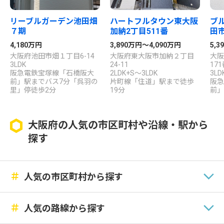
リーブルガーデン池田畑
ハートフルタウン東大阪
ブ
７期
加納2丁目511番
田
4,180万円
3,890万円～4,090万円
5,3
大阪府池田市畑１丁目6-14
大阪府東大阪市加納２丁目
大阪
3LDK
24-11
17
阪急電鉄宝塚線「石橋阪大
2LDK+S～3LDK
3LD
前」駅までバス7分「呉羽の
片町線「住道」駅まで徒歩
阪急
里」停徒歩2分
19分
前」
大阪府の人気の市区町村や沿線・駅から
探す
＃
人気の市区町村から探す
＃
人気の路線から探す