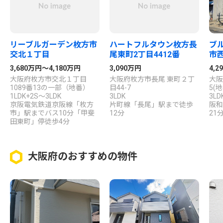
リーブルガーデン枚方市
ハートフルタウン枚方長
ブ
交北１丁目
尾東町2丁目4412番
市
3,680万円～4,180万円
3,090万円
4,2
大阪府枚方市交北１丁目
大阪府枚方市長尾 東町２丁
大阪
1089番13の一部（地番）
目44-7
5(地
1LDK+2S～3LDK
3LDK
3LD
京阪電気鉄道京阪線「枚方
片町線「長尾」駅まで徒歩
阪和
市」駅までバス10分「甲斐
12分
21
田東町」停徒歩4分
大阪府のおすすめの物件