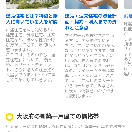
建売住宅とは？特徴と購
建売・注文住宅の資金計
耐
入に向いている人を解説
画・契約・購入までの流
地震
れと注意点
性能
戸建住宅を探し始めると、
が「
建売住宅、分譲住宅、注文
マイホームを検討されてい
しょ
住宅など、様々な種類や呼
る方は、色々調べているう
指標
び方が出てきて、最初は戸
ちに、住宅についてわから
「耐
惑いますよね。
ないことがでてきます。物
ます
ここでは、その中でも「建
件探しどうやって進めれば
あり
売住宅」について、特徴
いいの、購入までの流れ
が異
や、メリット・デメリッ
は、資金はどれぐらい必要
は、
ト、さらに購入の注意点や
なの、マイホームを選ぶ基
違い
入居までの流れについて詳
準は・・・などなど。ここ
しくご紹介していきます。
では、住宅探しのスタート
からゴールまで、みなさん
に役立つ情報をわかりやす
く説明します。
大阪府の新築一戸建ての価格帯
※すまいーだ物件情報より独自に算出した新築一戸建て価格帯情