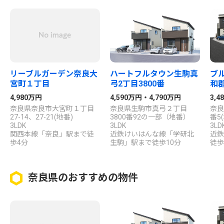
リーブルガーデン奈良大
ハートフルタウン生駒真
ブ
宮町１丁目
弓2丁目3800番
和
4,980万円
4,590万円・4,790万円
3,
奈良県奈良市大宮町１丁目
奈良県生駒市真弓２丁目
奈良
27-14、27-21(地番)
3800番92の一部（地番）
番5
3LDK
3LDK
3LD
関西本線「奈良」駅まで徒
近鉄けいはんな線「学研北
近鉄
歩4分
生駒」駅まで徒歩10分
徒歩
奈良県のおすすめの物件