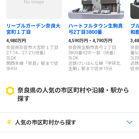
リーブルガーデン奈良大
ハートフルタウン生駒真
ブ
宮町１丁目
弓2丁目3800番
和
4,980万円
4,590万円・4,790万円
3,
奈良県奈良市大宮町１丁目
奈良県生駒市真弓２丁目
奈良
27-14、27-21(地番)
3800番92の一部（地番）
番5
3LDK
3LDK
3LD
関西本線「奈良」駅まで徒
近鉄けいはんな線「学研北
近鉄
歩4分
生駒」駅まで徒歩10分
徒歩
奈良県の人気の市区町村や沿線・駅から
探す
＃
人気の市区町村から探す