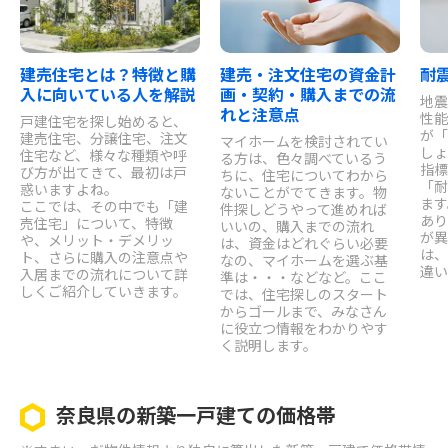
建売住宅とは？特徴と購
建売・注文住宅の資金計
耐
入に向いている人を解説
画・契約・購入までの流
地震
れと注意点
性能
戸建住宅を探し始めると、
が「
建売住宅、分譲住宅、注文
マイホームを検討されてい
しょ
住宅など、様々な種類や呼
る方は、色々調べているう
指標
び方が出てきて、最初は戸
ちに、住宅についてわから
「耐
惑いますよね。
ないことがでてきます。物
ます
ここでは、その中でも「建
件探しどうやって進めれば
あり
売住宅」について、特徴
いいの、購入までの流れ
が異
や、メリット・デメリッ
は、資金はどれぐらい必要
は、
ト、さらに購入の注意点や
なの、マイホームを選ぶ基
違い
入居までの流れについて詳
準は・・・などなど。ここ
しくご紹介していきます。
では、住宅探しのスタート
からゴールまで、みなさん
に役立つ情報をわかりやす
く説明します。
奈良県の新築一戸建ての価格帯