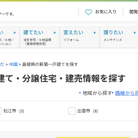
お気に入り
閲覧
ナーです。
い
建てたい
変えたい
護りたい
て／土地／
注文住宅／土地活用
リフォーム
メンテナンス
ンション
（賃貸併用住宅）
だ
中国
島根県の新築一戸建てを探す
建て・分譲住宅・建売情報を探す
地域から探す
路線から
松江市
出雲市