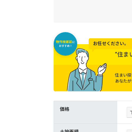
物件検索前
に
お任せください。
おすすめ！
“住ま
住まい探
あなたが
価格
土地面積