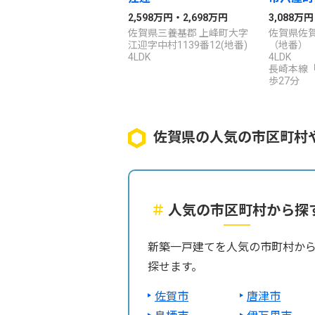
2,598万円・2,698万円
3,088万円
佐賀県三養基郡 上峰町大字
佐賀県佐賀
江迎字中村1139番12(地番)
（地番）
4LDK
4LDK
長崎本線
歩27分
佐賀県の人気の市区町村
＃
人気の市区町村から探
新築一戸建てを人気の市町村か
探せます。
佐賀市
唐津市