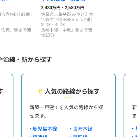
2,480万円・2,580万円
市六座町189番
佐賀県三養基郡 みやき町大
字簑原字迎田586-6（地番）
3LDK・4LDK
「佐賀」駅まで徒
長崎本線「中原」駅まで徒
歩23分
や沿線・駅から探す
す
＃
人気の路線から探す
ら
新築一戸建てを人気の路線から探
新
せます。
ま
鹿児島本線
長崎本線