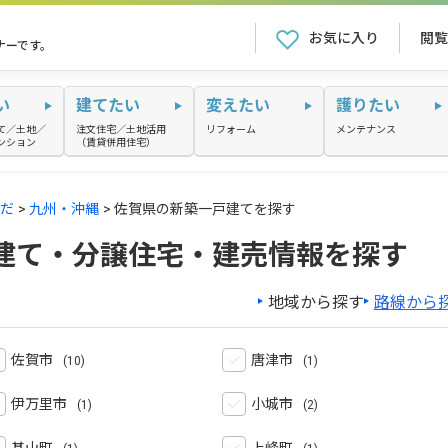
お気に入り
閲覧
ナーです。
い
建てたい
変えたい
護りたい
て／土地／
注文住宅／土地活用
リフォーム
メンテナンス
ンション
（賃貸併用住宅）
だ
九州・沖縄
佐賀県の新築一戸建てを探す
建て・分譲住宅・建売情報を探す
地域から探す
路線から
佐賀市
唐津市
伊万里市
小城市