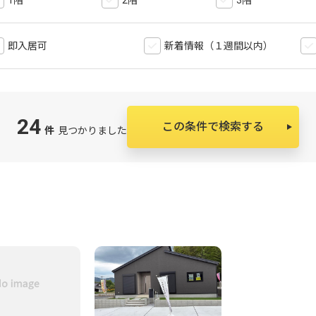
1階
2階
3階
即入居可
新着情報（１週間以内）
24
この条件で検索する
件
見つかりました