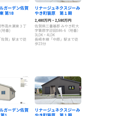
ルガーデン佐賀
リナージュネクスジーみ
 第18
やき町簑原 第１期
2,480万円・2,580万円
賀市高木瀬東３丁
佐賀県三養基郡 みやき町大
1(地番)
字簑原字迎田586-6（地番）
3LDK・4LDK
「佐賀」駅まで徒
長崎本線「中原」駅まで徒
歩23分
ルガーデン佐賀
リナージュネクスジーみ
 第1
やき町簑原 第１期