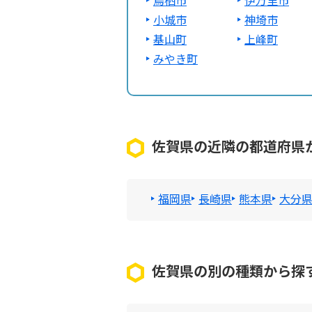
鳥栖市
伊万里市
小城市
神埼市
基山町
上峰町
みやき町
佐賀県の近隣の都道府県
福岡県
長崎県
熊本県
大分
佐賀県の別の種類から探