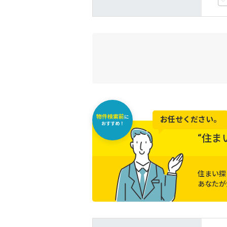
物件検索前
に
お任せください。
おすすめ！
“住ま
住まい探
あなたが