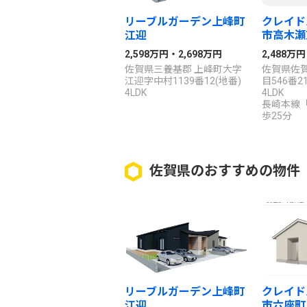
リーブルガーデン上峰町
クレイド
江迎
市高木瀬東
2,598万円・2,698万円
2,488万円
佐賀県三養基郡 上峰町大字
佐賀県佐
江迎字中村1139番12(地番)
目546番2
4LDK
4LDK
長崎本線
歩25分
佐賀県のおすすめの物件
リーブルガーデン上峰町
クレイド
江迎
市六座町