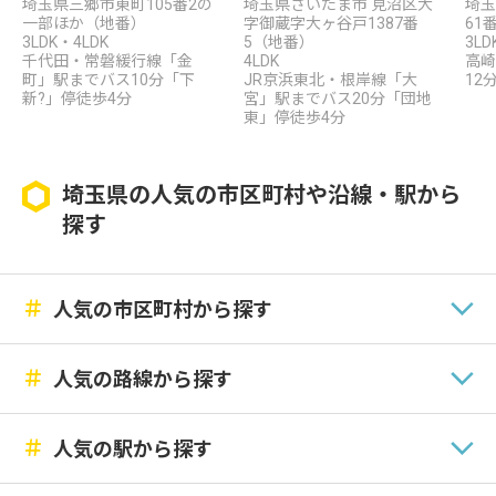
埼玉県三郷市東町105番2の
埼玉県さいたま市 見沼区大
埼玉
一部ほか（地番）
字御蔵字大ヶ谷戸1387番
61
3LDK・4LDK
5（地番）
3LD
千代田・常磐緩行線「金
4LDK
高崎
町」駅までバス10分「下
JR京浜東北・根岸線「大
12
新?」停徒歩4分
宮」駅までバス20分「団地
東」停徒歩4分
埼玉県の人気の市区町村や沿線・駅から
探す
＃
人気の市区町村から探す
＃
人気の路線から探す
＃
人気の駅から探す