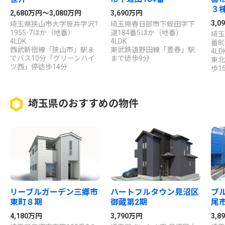
３
2,680万円～3,080万円
3,690万円
3,0
埼玉県狭山市大字笹井字沢?
埼玉県春日部市下蛭田字下
1955-7ほか（地番）
道184番5ほか（地番）
埼玉
4LDK
4LDK
番8
西武新宿線「狭山市」駅ま
東武鉄道野田線「豊春」駅
4LD
でバス10分「グリーンハイ
まで徒歩9分
東北
ツ西」停徒歩14分
歩1
埼玉県のおすすめの物件
リーブルガーデン三郷市
ハートフルタウン見沼区
ブ
東町８期
御蔵第2期
尾
4,180万円
3,790万円
3,