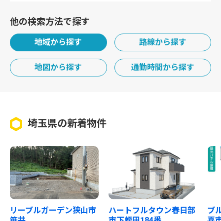
他の検索方法で探す
地域から探す
路線から探す
地図から探す
通勤時間から探す
埼玉県の新着物件
リーブルガーデン狭山市
ハートフルタウン春日部
ブ
笹井
市下蛭田184番
喜