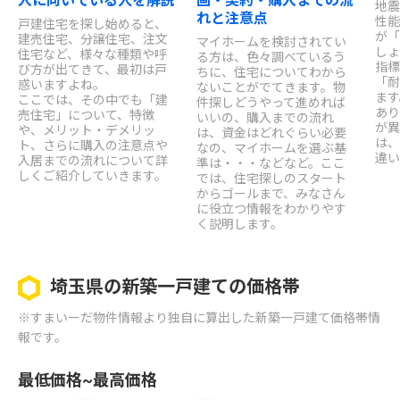
入に向いている人を解説
画・契約・購入までの流
地震
れと注意点
性能
戸建住宅を探し始めると、
が「
建売住宅、分譲住宅、注文
マイホームを検討されてい
しょ
住宅など、様々な種類や呼
る方は、色々調べているう
指標
び方が出てきて、最初は戸
ちに、住宅についてわから
「耐
惑いますよね。
ないことがでてきます。物
ます
ここでは、その中でも「建
件探しどうやって進めれば
あり
売住宅」について、特徴
いいの、購入までの流れ
が異
や、メリット・デメリッ
は、資金はどれぐらい必要
は、
ト、さらに購入の注意点や
なの、マイホームを選ぶ基
違い
入居までの流れについて詳
準は・・・などなど。ここ
しくご紹介していきます。
では、住宅探しのスタート
からゴールまで、みなさん
に役立つ情報をわかりやす
く説明します。
埼玉県の新築一戸建ての価格帯
※すまいーだ物件情報より独自に算出した新築一戸建て価格帯情
報です。
最低価格~最高価格