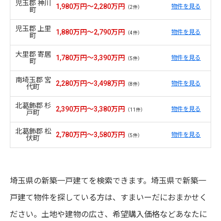
児玉郡 神川
1,980万円～2,280万円
物件を見る
（2件）
町
児玉郡 上里
1,880万円～2,790万円
物件を見る
（4件）
町
大里郡 寄居
1,780万円～3,390万円
物件を見る
（5件）
町
南埼玉郡 宮
2,280万円～3,498万円
物件を見る
（8件）
代町
北葛飾郡 杉
2,390万円～3,380万円
物件を見る
（11件）
戸町
北葛飾郡 松
2,780万円～3,580万円
物件を見る
（5件）
伏町
埼玉県の新築一戸建てを検索できます。埼玉県で新築一
戸建て物件を探している方は、すまいーだにおまかせく
ださい。土地や建物の広さ、希望購入価格などあなたに