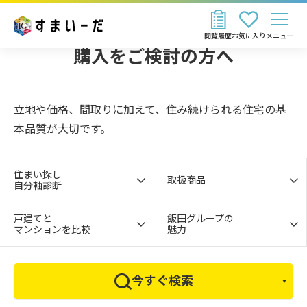
新築一戸建て・土地・新築マンションの
閲覧履歴
お気に入り
メニュー
購入をご検討の方へ
立地や価格、間取りに加えて、住み続けられる住宅の基
本品質が大切です。
住まい探し
取扱商品
自分軸診断
戸建てと
飯田グループの
マンションを比較
魅力
今すぐ検索