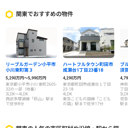
関東でおすすめの物件
リーブルガーデン小平市
ハートフルタウン町田市
ブ
小川東町第３
成瀬台1丁目23番18
須
5,290万円～5,990万円
4,290万円
4,
東京都小平市小川 東町2605-
東京都町田市成瀬台１丁目
神奈
32の一部（地番）
23-18
丁目
3LDK～4LDK
4LDK
3LD
西武多摩湖線「萩山」駅ま
東急こどもの国線「こども
京急
で徒歩8分
の国」駅まで徒歩17分
駅ま