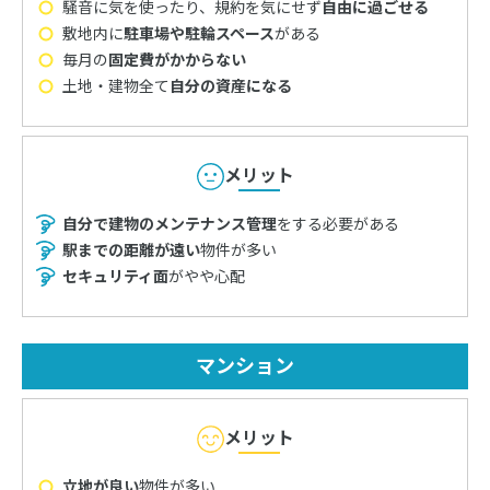
騒音に気を使ったり、規約を気にせず
自由に過ごせる
敷地内に
駐車場や駐輪スペース
がある
毎月の
固定費がかからない
土地・建物全て
自分の資産になる
メリット
自分で建物のメンテナンス管理
をする
必要がある
駅までの距離が遠い
物件が多い
セキュリティ面
がやや心配
マンション
メリット
立地が良い
物件が多い