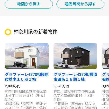
地図から探す
通勤時間から探す
神奈川県の新着物件
グラファーレ4370相模原
グラファーレ4370相模原
グラ
市並木１０期１棟
市田名１６期１棟
御
2,890万円
3,390万円
3,
神奈川県相模原市 中央区並
神奈川県相模原市 中央区田
神奈
木４丁目5657番81（地番）
名字椿森6001番14（地番）
11
3LDK
4LDK
4LD
JR横浜線「淵野辺」駅まで
JR相模線「原当麻」駅まで
JR
バス10分「上溝団地」停徒
バス16分「南光寺」停徒歩3
バス