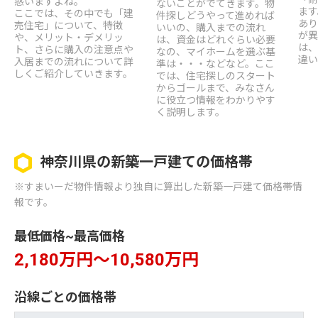
惑いますよね。
ないことがでてきます。物
ます
ここでは、その中でも「建
件探しどうやって進めれば
あり
売住宅」について、特徴
いいの、購入までの流れ
が異
や、メリット・デメリッ
は、資金はどれぐらい必要
は、
ト、さらに購入の注意点や
なの、マイホームを選ぶ基
違い
入居までの流れについて詳
準は・・・などなど。ここ
しくご紹介していきます。
では、住宅探しのスタート
からゴールまで、みなさん
に役立つ情報をわかりやす
く説明します。
神奈川県の新築一戸建ての価格帯
※すまいーだ物件情報より独自に算出した新築一戸建て価格帯情
報です。
最低価格~最高価格
2,180万円～10,580万円
沿線ごとの価格帯