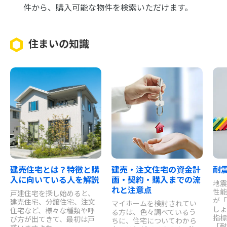
件から、購入可能な物件を検索いただけます。
住まいの知識
建売住宅とは？特徴と購
建売・注文住宅の資金計
耐
入に向いている人を解説
画・契約・購入までの流
地震
れと注意点
性能
戸建住宅を探し始めると、
が「
建売住宅、分譲住宅、注文
マイホームを検討されてい
しょ
住宅など、様々な種類や呼
る方は、色々調べているう
指標
び方が出てきて、最初は戸
ちに、住宅についてわから
「耐