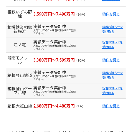
相鉄いずみ野
3,590万円～7,490万円
物件を見る
（34件）
線
実績データ集計中
相模鉄道相鉄
新着お知らせを
新横浜
人気エリアのため新着お知らせにご登録
受け取る
ください。
実績データ集計中
新着お知らせを
江ノ電
人気エリアのため新着お知らせにご登録
受け取る
ください。
湘南モノレー
3,380万円～7,599万円
物件を見る
（10件）
ル
実績データ集計中
新着お知らせを
箱根登山鉄道
人気エリアのため新着お知らせにご登録
受け取る
ください。
実績データ集計中
箱根登山ケー
新着お知らせを
ブル線
人気エリアのため新着お知らせにご登録
受け取る
ください。
箱根大雄山線
2,680万円～4,480万円
物件を見る
（7件）