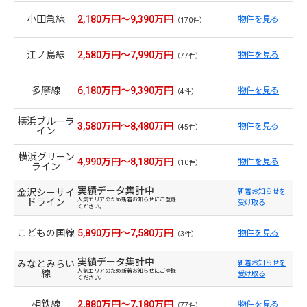
小田急線
2,180万円～9,390万円
物件を見る
（170件）
江ノ島線
2,580万円～7,990万円
物件を見る
（77件）
多摩線
6,180万円～9,390万円
物件を見る
（4件）
横浜ブルーラ
3,580万円～8,480万円
物件を見る
（45件）
イン
横浜グリーン
4,990万円～8,180万円
物件を見る
（10件）
ライン
実績データ集計中
金沢シーサイ
新着お知らせを
ドライン
人気エリアのため新着お知らせにご登録
受け取る
ください。
こどもの国線
5,890万円～7,580万円
物件を見る
（3件）
実績データ集計中
みなとみらい
新着お知らせを
線
人気エリアのため新着お知らせにご登録
受け取る
ください。
相鉄線
2,880万円～7,180万円
物件を見る
（77件）