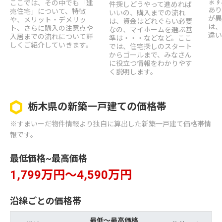
ます
ここでは、その中でも「建
件探しどうやって進めれば
あり
売住宅」について、特徴
いいの、購入までの流れ
が異
や、メリット・デメリッ
は、資金はどれぐらい必要
は、
ト、さらに購入の注意点や
なの、マイホームを選ぶ基
違い
入居までの流れについて詳
準は・・・などなど。ここ
しくご紹介していきます。
では、住宅探しのスタート
からゴールまで、みなさん
に役立つ情報をわかりやす
く説明します。
栃木県の新築一戸建ての価格帯
※すまいーだ物件情報より独自に算出した新築一戸建て価格帯情
報です。
最低価格~最高価格
1,799万円～4,590万円
沿線ごとの価格帯
最低～最高価格