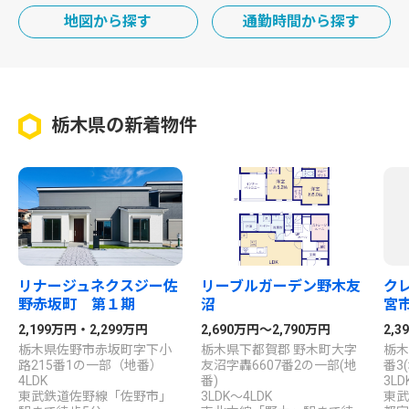
地図から探す
通勤時間から探す
栃木県の新着物件
リナージュネクスジー佐
リーブルガーデン野木友
ク
野赤坂町 第１期
沼
宮市
2,199万円・2,299万円
2,690万円～2,790万円
2,3
栃木県佐野市赤坂町字下小
栃木県下都賀郡 野木町大字
栃木
路215番1の一部（地番）
友沼字轟6607番2の一部(地
番3
4LDK
番)
3LD
東武鉄道佐野線「佐野市」
3LDK～4LDK
東武