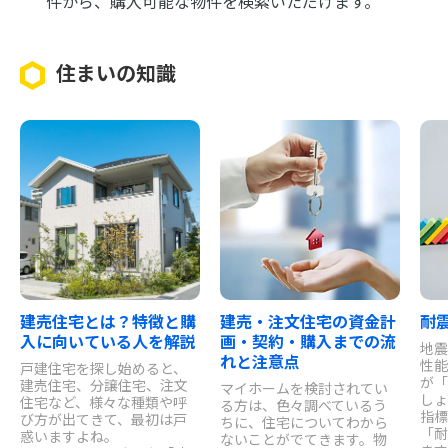
件から、購入可能な物件を検索いただけます。
住まいの知識
建売住宅とは？特徴と購
建売・注文住宅の資金計
耐
入に向いている人を解説
画・契約・購入までの流
地震
れと注意点
性能
戸建住宅を探し始めると、
が「
建売住宅、分譲住宅、注文
マイホームを検討されてい
しょ
住宅など、様々な種類や呼
る方は、色々調べているう
指標
び方が出てきて、最初は戸
ちに、住宅についてわから
「耐
惑いますよね。
ないことがでてきます。物