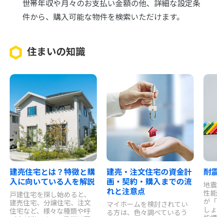
世帯年収や月々のお支払い金額の他、詳細な設定条
件から、購入可能な物件を検索いただけます。
住まいの知識
建売住宅とは？特徴と購
建売・注文住宅の資金計
耐
入に向いている人を解説
画・契約・購入までの流
地震
れと注意点
性能
戸建住宅を探し始めると、
が「
建売住宅、分譲住宅、注文
マイホームを検討されてい
しょ
住宅など、様々な種類や呼
る方は、色々調べているう