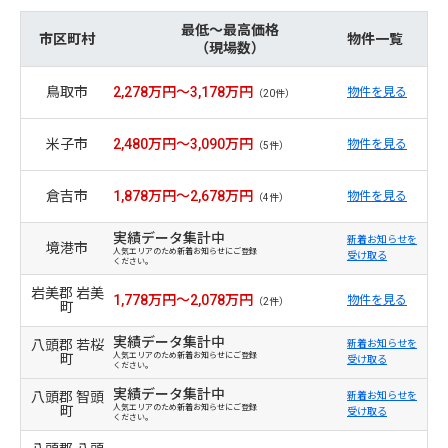
最低～最高価格
市区町村
物件一覧
（現場数）
鳥取市
2,278万円～3,178万円
物件を見る
（20件）
米子市
2,480万円～3,090万円
物件を見る
（5件）
倉吉市
1,878万円～2,678万円
物件を見る
（4件）
実績データ集計中
新着お知らせを
境港市
人気エリアのため新着お知らせにご登録
受け取る
ください。
岩美郡 岩美
1,778万円～2,078万円
物件を見る
（2件）
町
実績データ集計中
八頭郡 若桜
新着お知らせを
町
人気エリアのため新着お知らせにご登録
受け取る
ください。
実績データ集計中
八頭郡 智頭
新着お知らせを
町
人気エリアのため新着お知らせにご登録
受け取る
ください。