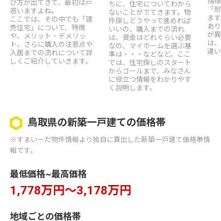
指標
び方が出てきて、最初は戸
ちに、住宅についてわから
「耐
惑いますよね。
ないことがでてきます。物
ます
ここでは、その中でも「建
件探しどうやって進めれば
あり
売住宅」について、特徴
いいの、購入までの流れ
が異
や、メリット・デメリッ
は、資金はどれぐらい必要
は、
ト、さらに購入の注意点や
なの、マイホームを選ぶ基
違い
入居までの流れについて詳
準は・・・などなど。ここ
しくご紹介していきます。
では、住宅探しのスタート
からゴールまで、みなさん
に役立つ情報をわかりやす
く説明します。
鳥取県の新築一戸建ての価格帯
※すまいーだ物件情報より独自に算出した新築一戸建て価格帯情
報です。
最低価格~最高価格
1,778万円～3,178万円
地域ごとの価格帯