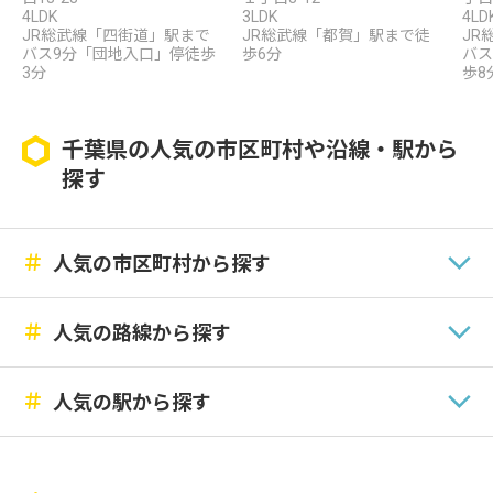
4LDK
3LDK
4LD
JR総武線「四街道」駅まで
JR総武線「都賀」駅まで徒
JR
バス9分「団地入口」停徒歩
歩6分
バス
3分
歩8
千葉県の人気の市区町村や沿線・駅から
探す
＃
人気の市区町村から探す
＃
人気の路線から探す
＃
人気の駅から探す