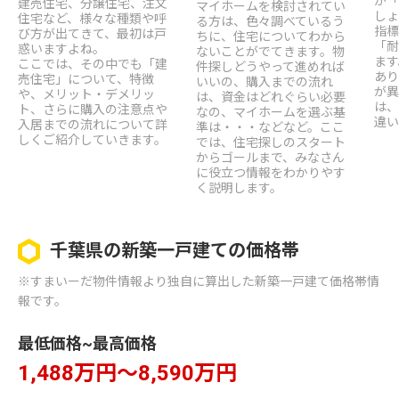
が「
建売住宅、分譲住宅、注文
マイホームを検討されてい
しょ
住宅など、様々な種類や呼
る方は、色々調べているう
指標
び方が出てきて、最初は戸
ちに、住宅についてわから
「耐
惑いますよね。
ないことがでてきます。物
ます
ここでは、その中でも「建
件探しどうやって進めれば
あり
売住宅」について、特徴
いいの、購入までの流れ
が異
や、メリット・デメリッ
は、資金はどれぐらい必要
は、
ト、さらに購入の注意点や
なの、マイホームを選ぶ基
違い
入居までの流れについて詳
準は・・・などなど。ここ
しくご紹介していきます。
では、住宅探しのスタート
からゴールまで、みなさん
に役立つ情報をわかりやす
く説明します。
千葉県の新築一戸建ての価格帯
※すまいーだ物件情報より独自に算出した新築一戸建て価格帯情
報です。
最低価格~最高価格
1,488万円～8,590万円