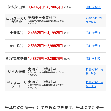
流鉄流山線
3,490万円～6,780万円
物件を見る
（17件）
実績データ集計中
山万ユーカリ
新着お知らせを
が丘線
人気エリアのため新着お知らせにご登録
受け取る
ください。
小湊鐵道
2,488万円～4,199万円
物件を見る
（12件）
芝山鉄道
2,588万円～2,988万円
物件を見る
（2件）
銚子電気鉄道
1,488万円～2,288万円
物件を見る
（6件）
実績データ集計中
新着お知らせを
いすみ鉄道
人気エリアのため新着お知らせにご登録
受け取る
ください。
実績データ集計中
ディズニーリ
新着お知らせを
ゾート
人気エリアのため新着お知らせにご登録
受け取る
ください。
千葉県の新築一戸建てを検索できます。千葉県で新築一