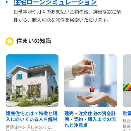
住宅ローンシミュレーション
世帯年収や月々のお支払い金額の他、詳細な設定条
件から、購入可能な物件を検索いただけます。
住まいの知識
建売住宅とは？特徴と購
建売・注文住宅の資金計
耐
入に向いている人を解説
画・契約・購入までの流
地震
れと注意点
性能
戸建住宅を探し始めると、