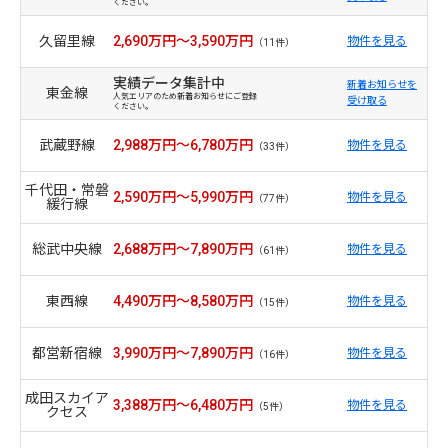
ください。
久留里線
2,690万円～3,590万円
物件を見る
（11件）
実績データ集計中
新着お知らせを
東金線
人気エリアのため新着お知らせにご登録
受け取る
ください。
武蔵野線
2,988万円～6,780万円
物件を見る
（33件）
千代田・常磐
2,590万円～5,990万円
物件を見る
（77件）
緩行線
総武中央線
2,688万円～7,890万円
物件を見る
（61件）
東西線
4,490万円～8,580万円
物件を見る
（15件）
都営新宿線
3,990万円～7,890万円
物件を見る
（16件）
成田スカイア
3,388万円～6,480万円
物件を見る
（5件）
クセス