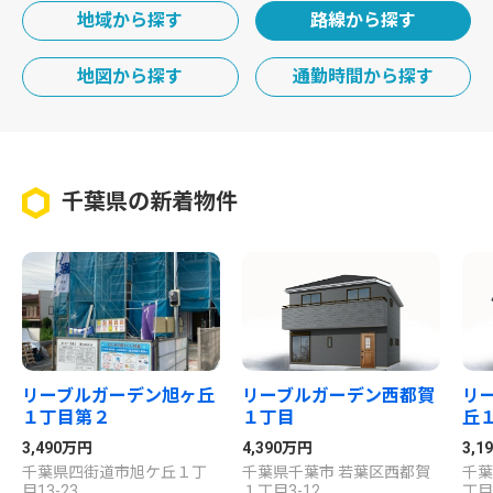
地域から探す
路線から探す
地図から探す
通勤時間から探す
千葉県の新着物件
リーブルガーデン旭ヶ丘
リーブルガーデン西都賀
リ
１丁目第２
１丁目
丘
3,490万円
4,390万円
3,
千葉県四街道市旭ケ丘１丁
千葉県千葉市 若葉区西都賀
千葉
目13-23
１丁目3-12
丁目