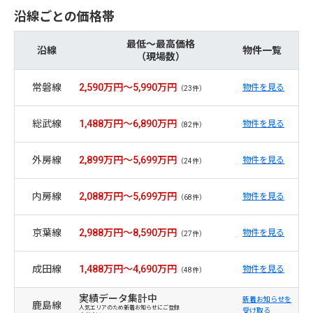
沿線ごとの価格帯
最低～最高価格
沿線
物件一覧
（現場数）
常磐線
2,590万円～5,990万円
物件を見る
（23件）
総武線
1,488万円～6,890万円
物件を見る
（82件）
外房線
2,899万円～5,699万円
物件を見る
（24件）
内房線
2,088万円～5,699万円
物件を見る
（68件）
京葉線
2,988万円～8,590万円
物件を見る
（27件）
成田線
1,488万円～4,690万円
物件を見る
（48件）
実績データ集計中
新着お知らせを
鹿島線
人気エリアのため新着お知らせにご登録
受け取る