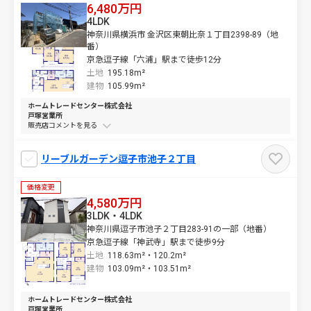
6,480万円
4LDK
神奈川県横浜市 金沢区東朝比奈１丁目2398-89（地
番）
京急逗子線「六浦」駅まで徒歩12分
土地
195.18m²
建物
105.99m²
ホームトレードセンター株式会社
戸塚営業所
販売店コメントを
リーブルガーデン逗子市池子２丁目
価格変更
4,580万円
3LDK・4LDK
神奈川県逗子市池子２丁目283-91の一部（地番）
京急逗子線「神武寺」駅まで徒歩9分
土地
118.63m²・
120.2m²
建物
103.09m²・
103.51m²
ホームトレードセンター株式会社
戸塚営業所