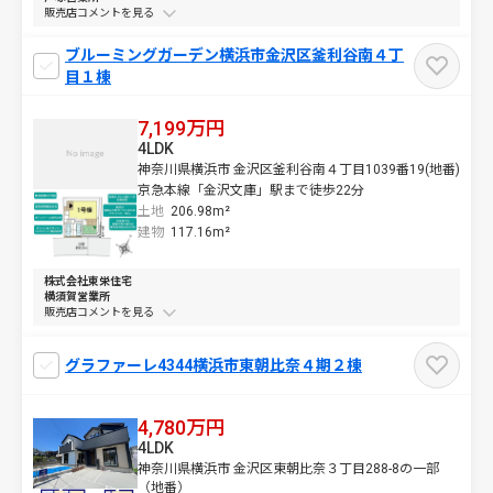
販売店コメントを
ブルーミングガーデン横浜市金沢区釜利谷南４丁
目１棟
7,199万円
4LDK
神奈川県横浜市 金沢区釜利谷南４丁目1039番19(地番)
京急本線「金沢文庫」駅まで徒歩22分
土地
206.98m²
建物
117.16m²
株式会社東栄住宅
横須賀営業所
販売店コメントを
グラファーレ4344横浜市東朝比奈４期２棟
4,780万円
4LDK
神奈川県横浜市 金沢区東朝比奈３丁目288-8の一部
（地番）