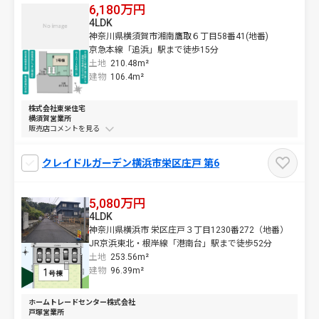
6,180万円
4LDK
神奈川県横須賀市湘南鷹取６丁目58番41(地番)
京急本線「追浜」駅まで徒歩15分
土地
210.48m²
建物
106.4m²
株式会社東栄住宅
横須賀営業所
販売店コメントを
クレイドルガーデン横浜市栄区庄戸 第6
5,080万円
4LDK
神奈川県横浜市 栄区庄戸３丁目1230番272（地番）
JR京浜東北・根岸線「港南台」駅まで徒歩52分
土地
253.56m²
建物
96.39m²
ホームトレードセンター株式会社
戸塚営業所