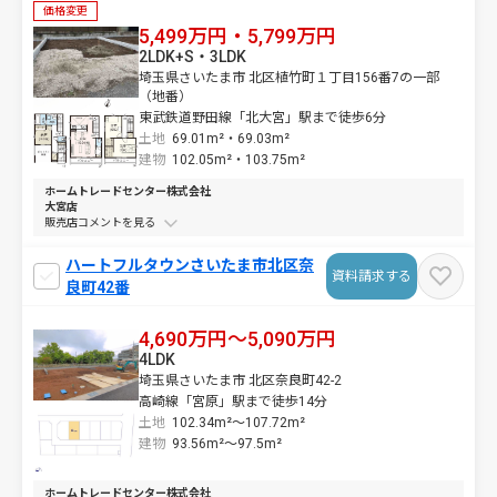
価格変更
5,499万円・5,799万円
2LDK+S・3LDK
埼玉県さいたま市 北区植竹町１丁目156番7の一部
（地番）
東武鉄道野田線「北大宮」駅まで徒歩6分
土地
69.01m²・
69.03m²
建物
102.05m²・
103.75m²
ホームトレードセンター株式会社
大宮店
販売店コメントを
ハートフルタウンさいたま市北区奈
資料請求する
良町42番
4,690万円～5,090万円
4LDK
埼玉県さいたま市 北区奈良町42-2
高崎線「宮原」駅まで徒歩14分
土地
102.34m²～
107.72m²
建物
93.56m²～
97.5m²
ホームトレードセンター株式会社