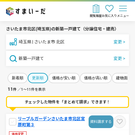
閲覧履歴
お気に入り
メニュー
さいたま市北区(埼玉県)の新築一戸建て（分譲住宅・建売）
埼玉県 | さいたま市 北区
新築一戸建て
新着順
更新順
価格が安い順
価格が高い順
建物面積
11
件
／1～11件を表示
チェックした物件を「まとめて請求」できます！
リーブルガーデンさいたま市北区宮
資料請求する
原町第３
価格変更