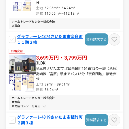
分
土地
62.05m²～
64.24m²
建物
110.06m²～
112.13m²
ホームトレードセンター株式会社
大宮店
グラファーレ4374さいたま市奈良町
資料請求する
１１期２棟
価格変更
3,699万円・3,799万円
3LDK
埼玉県さいたま市 北区奈良町161番12の一部（地番）
高崎線「宮原」駅までバス15分「奈良団地」停徒歩1
分
土地
89m²・
89.61m²
建物
86.94m²
ホームトレードセンター株式会社
大宮店
販売店コメントを
グラファーレ4319さいたま市植竹町
資料請求する
２期３棟