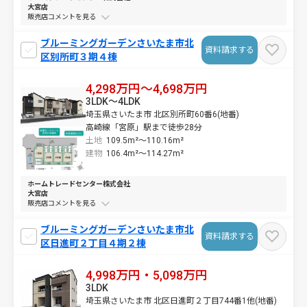
大宮店
販売店コメントを
ブルーミングガーデンさいたま市北
資料請求する
区別所町３期４棟
4,298万円～4,698万円
3LDK～4LDK
埼玉県さいたま市 北区別所町60番6(地番)
高崎線「宮原」駅まで徒歩28分
土地
109.5m²～
110.16m²
建物
106.4m²～
114.27m²
ホームトレードセンター株式会社
大宮店
販売店コメントを
ブルーミングガーデンさいたま市北
資料請求する
区日進町２丁目４期２棟
4,998万円・5,098万円
3LDK
埼玉県さいたま市 北区日進町２丁目744番1他(地番)