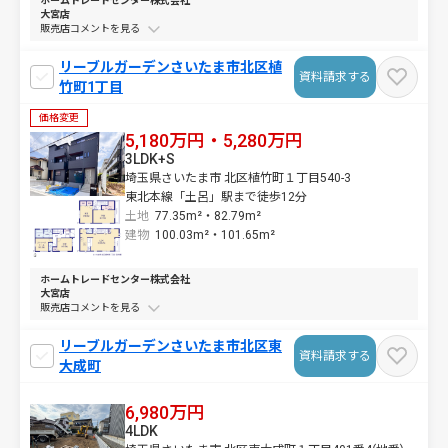
ホームトレードセンター株式会社
大宮店
販売店コメントを
リーブルガーデンさいたま市北区植
資料請求する
竹町1丁目
価格変更
5,180万円・5,280万円
3LDK+S
埼玉県さいたま市 北区植竹町１丁目540-3
東北本線「土呂」駅まで徒歩12分
土地
77.35m²・
82.79m²
建物
100.03m²・
101.65m²
ホームトレードセンター株式会社
大宮店
販売店コメントを
リーブルガーデンさいたま市北区東
資料請求する
大成町
6,980万円
4LDK