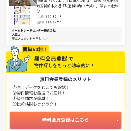
埼玉県さいたま市 北区東大成町１丁目401番4(地番)
埼玉新都市交通「鉄道博物館（大成）」駅まで徒歩8
分
土地
150.39m²
建物
114.79m²
ホームトレードセンター株式会社
大宮店
販売店コメントを
簡単60秒！
無料会員登録
で
物件探しをもっと効率的に！
無料会員登録のメリット
①同じデータをどこでも確認！
②物件情報を最速でお届け！
③資料請求が簡単！
④比較検討もラクラク！
無料会員登録はこちら