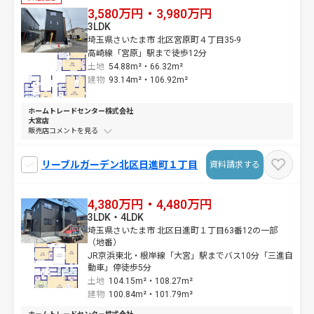
3,580万円・3,980万円
3LDK
埼玉県さいたま市 北区宮原町４丁目35-9
高崎線「宮原」駅まで徒歩12分
土地
54.88m²・
66.32m²
建物
93.14m²・
106.92m²
ホームトレードセンター株式会社
大宮店
販売店コメントを
リーブルガーデン北区日進町１丁目
資料請求する
4,380万円・4,480万円
3LDK・4LDK
埼玉県さいたま市 北区日進町１丁目63番12の一部
（地番）
JR京浜東北・根岸線「大宮」駅までバス10分「三進自
動車」停徒歩5分
土地
104.15m²・
108.27m²
建物
100.84m²・
101.79m²