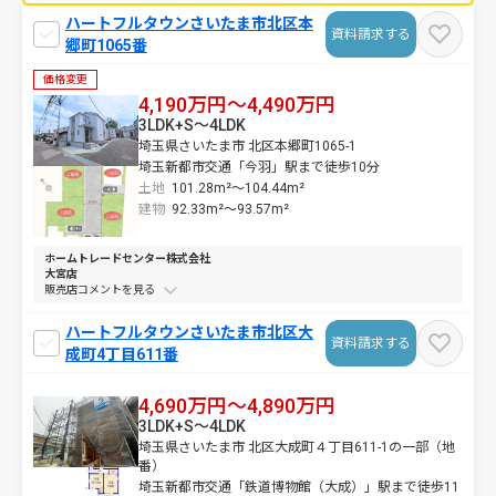
ハートフルタウンさいたま市北区本
資料請求する
郷町1065番
価格変更
4,190万円～4,490万円
3LDK+S～4LDK
埼玉県さいたま市 北区本郷町1065-1
埼玉新都市交通「今羽」駅まで徒歩10分
土地
101.28m²～
104.44m²
建物
92.33m²～
93.57m²
ホームトレードセンター株式会社
大宮店
販売店コメントを
ハートフルタウンさいたま市北区大
資料請求する
成町4丁目611番
4,690万円～4,890万円
3LDK+S～4LDK
埼玉県さいたま市 北区大成町４丁目611-1の一部（地
番）
埼玉新都市交通「鉄道博物館（大成）」駅まで徒歩11