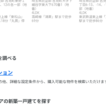
郡 吉見町東野１
埼玉県比企郡 吉見町大字下
埼玉県比企郡 吉
1、12の各一部（地
細谷字東大下670番1（地
丁目6-13、-14、
番）
部（地番）
4LDK
4LDK
東上線「東松山」
高崎線「鴻巣」駅まで徒歩
東武鉄道東上線「
18分「丸貫」停
69分
駅まで徒歩86分
を調べる
ション
の他、詳細な設定条件から、購入可能な物件を検索いただけま
リアの新築一戸建てを探す