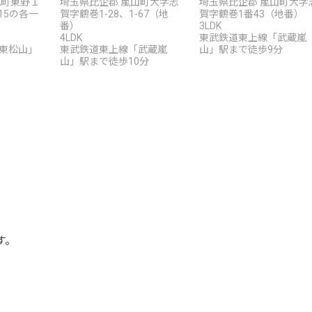
見町東野１
埼玉県比企郡 嵐山町大字志
埼玉県比企郡 嵐山町大字
-15の各一
賀字鶴巻1-28、1-67（地
賀字鶴巻1番43（地番）
番）
3LDK
4LDK
東武鉄道東上線「武蔵嵐
東松山」
東武鉄道東上線「武蔵嵐
山」駅まで徒歩9分
山」駅まで徒歩10分
す。