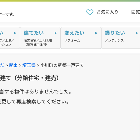
お気に入り
閲覧
ナーです。
い
建てたい
変えたい
護りたい
て／土地／
注文住宅／土地活用
リフォーム
メンテナンス
ンション
（賃貸併用住宅）
だ
関東
埼玉県
小川町の新築一戸建て
戸建て（分譲住宅・建売）
当する物件はありませんでした。
変更して再度検索してください。