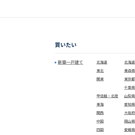
買いたい
新築一戸建て
北海道
北海道
東北
青森県
関東
東京都
千葉県
甲信越・北陸
山梨県
東海
愛知県
関西
大阪府
中国
岡山県
四国
愛媛県