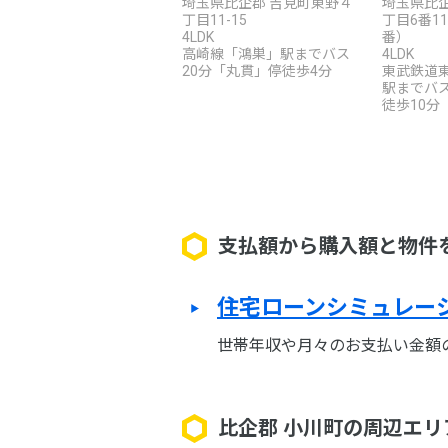
埼玉県比企郡 吉見町東野４
埼玉県比企
丁目11-15
丁目6番1
4LDK
番）
高崎線「鴻巣」駅までバス
4LDK
20分「丸貫」停徒歩4分
東武鉄道
駅までバス
徒歩10分
支払額から購入額と物件
住宅ローンシミュレー
世帯年収や月々のお支払い金額
比企郡 小川町の周辺エ