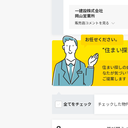
一建設株式会社
岡山営業所
販売店コメントを
お任せください。
“住まい探
住まい探しの
なたが気づい
ご提案します
全てを
チェック
チェックした物