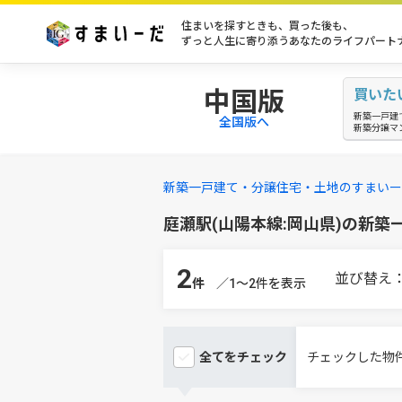
住まいを探すときも、買った後も、
ずっと人生に寄り添うあなたのライフパート
中国版
買いた
新築一戸建
全国版へ
新築分譲マ
新築一戸建て・分譲住宅・土地のすまいー
庭瀬駅(山陽本線:岡山県)の新
2
並び替え
件
／1～2件を表示
全てを
チェック
チェックした物