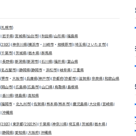
(
札幌市
)
岩手県
宮城県
(
仙台市
)
秋田県
山形県
福島県
(
23区
)
神奈川県
(
横浜市
・
川崎市
・
相模原市
)
埼玉県
(
さいたま市
)
(
千葉市
)
茨城県
栃木県
群馬県
長野県
新潟県
(
新潟市
)
石川県
福井県
富山県
(
名古屋市
)
静岡県
(
静岡市
・
浜松市
)
岐阜県
三重県
(
堺市
・
大阪市
)
兵庫県
(
神戸市
)
京都府
(
京都市
)
滋賀県
奈良県
和歌山県
(
岡山市
)
広島県
(
広島市
)
山口県
鳥取県
島根県
香川県
徳島県
高知県
(
福岡市
・
北九州市
)
佐賀県
熊本県
(
熊本市
)
鹿児島県
大分県
宮崎県
沖縄県
23区)
東京都(23区外)
千葉県
神奈川県
埼玉県
茨城県
栃木県
静岡県
愛知県
大阪府
沖縄県