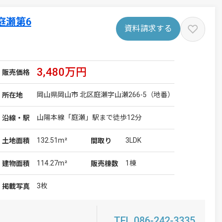
庭瀬第6
資料請求する
3,480万円
販売価格
岡山県岡山市 北区庭瀬字山瀬266-5（地番）
所在地
山陽本線「庭瀬」駅まで徒歩12分
沿線・駅
132.51m²
3LDK
土地
面積
間取り
114.27m²
1棟
建物
面積
販売棟数
3枚
掲載写真
TEL 086-242-3335