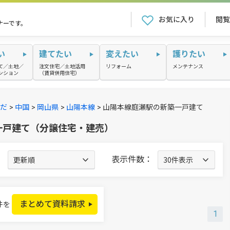
お気に入り
閲覧
ナーです。
い
建てたい
変えたい
護りたい
て／土地／
注文住宅／土地活用
リフォーム
メンテナンス
ンション
（賃貸併用住宅）
だ
中国
岡山県
山陽本線
山陽本線庭瀬駅の新築一戸建て
築一戸建て（分譲住宅・建売）
：
表示件数：
まとめて資料請求
件を
1