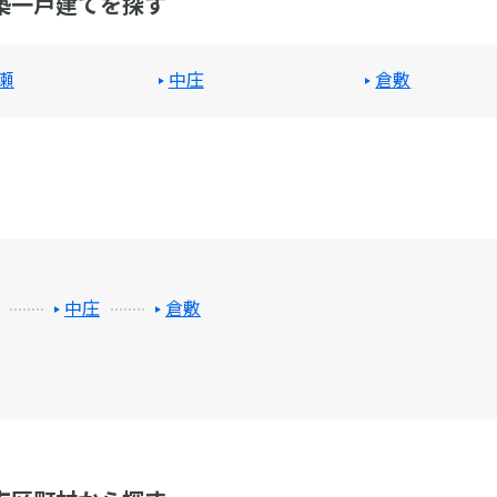
築一戸建てを探す
瀬
中庄
倉敷
中庄
倉敷