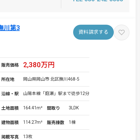
撫川第3
資料請求する
2,380万円
販売価格
岡山県岡山市 北区撫川468-5
所在地
山陽本線「庭瀬」駅まで徒歩12分
沿線・駅
164.41m²
3LDK
土地
面積
間取り
114.27m²
1棟
建物
面積
販売棟数
13枚
掲載写真