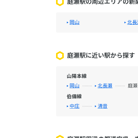
庭瀬駅の周辺エリアの新
岡山
北長
庭瀬駅に近い駅から探す
山陽本線
岡山
北長瀬
庭瀬
伯備線
中庄
清音