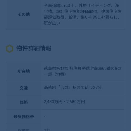
全面道路5m以上、外壁サイディング、浄
化槽、設計住宅性能評価取得、建設住宅性
その他
能評価取得、給湯、集いを楽しむ暮らし、
庭が広い
物件詳細情報
徳島県板野郡 藍住町勝瑞字幸島65番の8の
所在地
一部（地番）
高徳線「吉成」駅まで徒歩27分
交通
2,480万円・2,680万円
価格
-
最多価格帯
2棟
総棟数