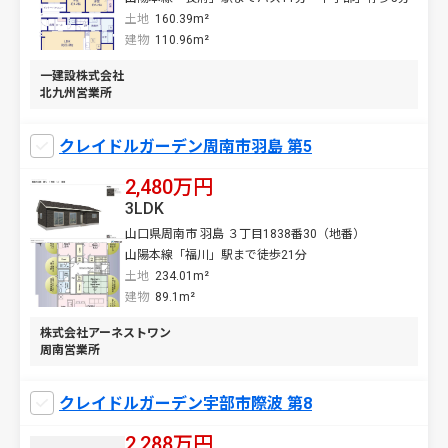
土地
160.39m²
建物
110.96m²
一建設株式会社
北九州営業所
クレイドルガーデン周南市羽島 第5
2,480万円
3LDK
山口県周南市 羽島 ３丁目1838番30（地番）
山陽本線「福川」駅まで徒歩21分
土地
234.01m²
建物
89.1m²
株式会社アーネストワン
周南営業所
クレイドルガーデン宇部市際波 第8
2,288万円