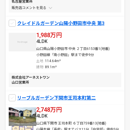
名古屋営業所
販売店コメントを
クレイドルガーデン山陽小野田市中央 第3
1,988万円
4LDK
山口県山陽小野田市 中央 ２丁目6153番1(地番)
小野田線「南小野田」駅まで徒歩9分
土地
114.64m²
建物
89.1m²
株式会社アーネストワン
山口営業所
リーブルガーデン下関市王司本町第二
2,748万円
4LDK
山口県下関市 王司本町 ６丁目759番13(地番)
山陽本線「長府」駅までバス11分「中宇部」停歩5分