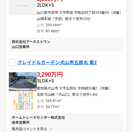
2LDK+S
山口県宇部市 大字際波 字南迫四丁目359番50（地番）
山陽本線「宇部」駅まで徒歩23分
土地
209.66m²
建物
87.48m²
株式会社アーネストワン
山口営業所
クレイドルガーデン犬山市五郎丸 第2
3,290万円
3LDK+S
愛知県犬山市 大字五郎丸 字柿崎55番1（地番）
名鉄犬山線「犬山口」駅まで徒歩14分
土地
260.81m²
建物
94.77m²
ホームトレードセンター株式会社
岐阜営業所
販売店コメントを