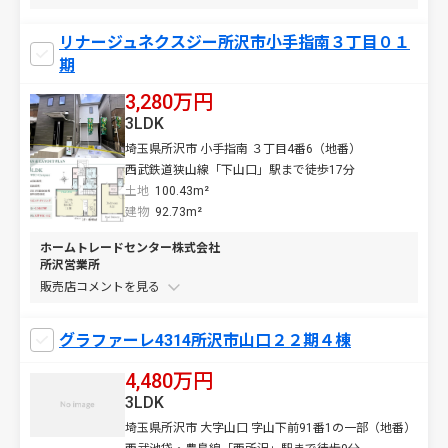
リナージュネクスジー所沢市小手指南３丁目０１
期
3,280万円
3LDK
埼玉県所沢市 小手指南 ３丁目4番6（地番）
西武鉄道狭山線「下山口」駅まで徒歩17分
土地
100.43m²
建物
92.73m²
ホームトレードセンター株式会社
所沢営業所
販売店コメントを
グラファーレ4314所沢市山口２２期４棟
4,480万円
3LDK
埼玉県所沢市 大字山口 字山下前91番1の一部（地番）