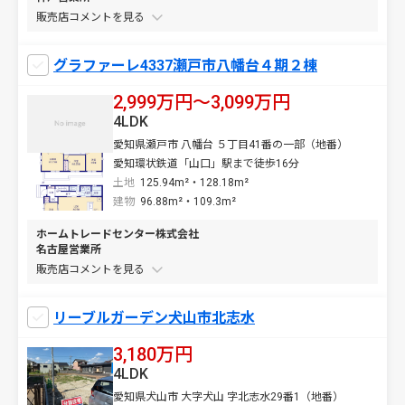
販売店コメントを
グラファーレ4337瀬戸市八幡台４期２棟
2,999万円〜3,099万円
4LDK
愛知県瀬戸市 八幡台 ５丁目41番の一部（地番）
愛知環状鉄道「山口」駅まで徒歩16分
土地
125.94m²・128.18m²
建物
96.88m²・109.3m²
ホームトレードセンター株式会社
名古屋営業所
販売店コメントを
リーブルガーデン犬山市北志水
3,180万円
4LDK
愛知県犬山市 大字犬山 字北志水29番1（地番）