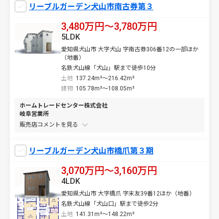
リーブルガーデン犬山市南古券第３
3,480万円〜3,780万円
5LDK
愛知県犬山市 大字犬山 字南古券306番12の一部ほか
（地番）
名鉄犬山線「犬山」駅まで徒歩10分
土地
137.24m²～216.42m²
建物
105.78m²～108.05m²
ホームトレードセンター株式会社
岐阜営業所
販売店コメントを
リーブルガーデン犬山市橋爪第３期
3,070万円〜3,160万円
4LDK
愛知県犬山市 大字橋爪 字末友39番12ほか（地番）
名鉄犬山線「犬山口」駅まで徒歩2分
土地
141.31m²～148.22m²