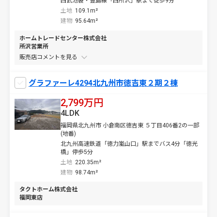
西武池袋・豊島線「西所沢」駅まで徒歩9分
土地
109.1m²
建物
95.64m²
ホームトレードセンター株式会社
所沢営業所
販売店コメントを
グラファーレ4294北九州市徳吉東２期２棟
2,799万円
4LDK
福岡県北九州市 小倉南区徳吉東 ５丁目406番2の一部
(地番)
北九州高速鉄道「徳力嵐山口」駅までバス4分「徳光
橋」停歩5分
土地
220.35m²
建物
98.74m²
タクトホーム株式会社
福岡東店