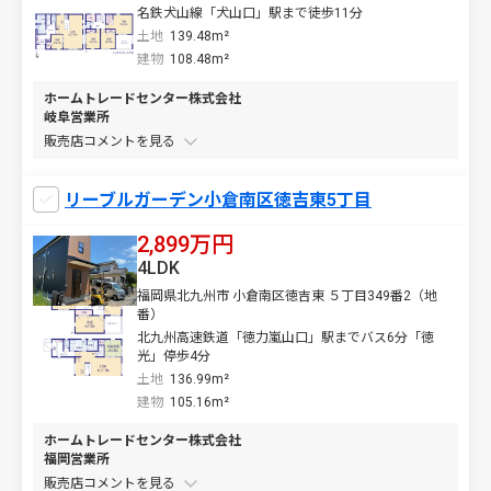
名鉄犬山線「犬山口」駅まで徒歩11分
土地
139.48m²
建物
108.48m²
ホームトレードセンター株式会社
岐阜営業所
販売店コメントを
リーブルガーデン小倉南区徳吉東5丁目
2,899万円
4LDK
福岡県北九州市 小倉南区徳吉東 ５丁目349番2（地
番）
北九州高速鉄道「徳力嵐山口」駅までバス6分「徳
光」停歩4分
土地
136.99m²
建物
105.16m²
ホームトレードセンター株式会社
福岡営業所
販売店コメントを