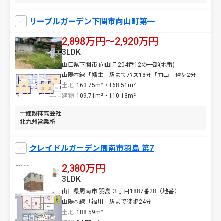
リーブルガーデン下関市向山町第一
2,898万円〜2,920万円
3LDK
山口県下関市 向山町 204番12の一部(地番)
山陽本線「幡生」駅までバス13分「向山」停歩2分
土地
163.75m²・168.51m²
建物
109.71m²・110.13m²
一建設株式会社
北九州営業所
クレイドルガーデン周南市羽島 第7
2,380万円
3LDK
山口県周南市 羽島 ３丁目1887番28（地番）
山陽本線「福川」駅まで徒歩24分
土地
188.59m²