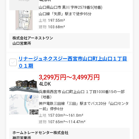
山口県山口市 黒川 字岸2578番5(地番)
山口線「矢原」駅まで徒歩95分
土地
197.55m²
建物
103.68m²
株式会社アーネストワン
山口営業所
リナージュネクスジー西宮市山口町上山口１丁目
０１期
3,299万円〜3,499万円
4LDK
兵庫県西宮市 山口町上山口 １丁目1030番15の一部
（地番）
神戸電鉄三田線「三田」駅までバス20分「山口センタ
ー前」停歩6分
土地
157.03m²～161.0m²
建物
107.65m²～114.47m²
ホームトレードセンター株式会社
神戸営業所