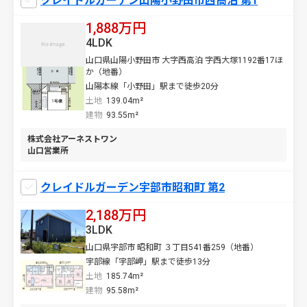
クレイドルガーデン山陽小野田市西高泊 第1
1,888万円
4LDK
山口県山陽小野田市 大字西高泊 字西大塚1192番17ほ
か（地番）
山陽本線「小野田」駅まで徒歩20分
土地
139.04m²
建物
93.55m²
株式会社アーネストワン
山口営業所
クレイドルガーデン宇部市昭和町 第2
2,188万円
3LDK
山口県宇部市 昭和町 ３丁目541番259（地番）
宇部線「宇部岬」駅まで徒歩13分
土地
185.74m²
建物
95.58m²