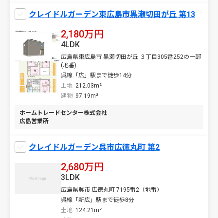
クレイドルガーデン東広島市黒瀬切田が丘 第13
2,180万円
4LDK
広島県東広島市 黒瀬切田が丘 ３丁目305番252の一部
(地番)
呉線「広」駅まで徒歩14分
土地
212.03m²
建物
97.19m²
ホームトレードセンター株式会社
広島営業所
クレイドルガーデン呉市広徳丸町 第2
2,680万円
3LDK
広島県呉市 広徳丸町 7195番2（地番）
呉線「新広」駅まで徒歩8分
土地
124.21m²