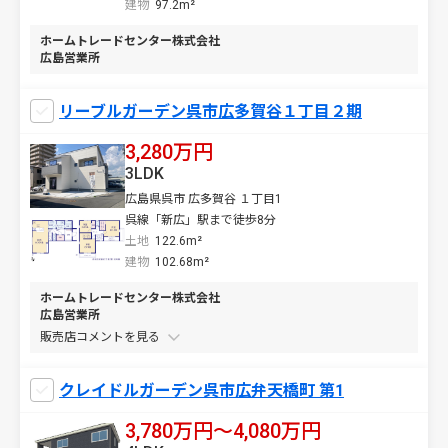
建物
97.2m²
ホームトレードセンター株式会社
広島営業所
リーブルガーデン呉市広多賀谷１丁目２期
3,280万円
3LDK
広島県呉市 広多賀谷 １丁目1
呉線「新広」駅まで徒歩8分
土地
122.6m²
建物
102.68m²
ホームトレードセンター株式会社
広島営業所
販売店コメントを
クレイドルガーデン呉市広弁天橋町 第1
3,780万円〜4,080万円