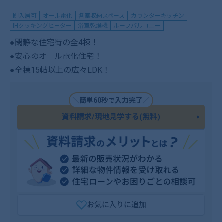
即入居可
オール電化
各室収納スペース
カウンターキッチン
IHクッキングヒーター
浴室乾燥機
ルーフバルコニー
●閑静な住宅街の全4棟！
●安心のオール電化住宅！
●全棟15帖以上の広々LDK！
＼簡単60秒で入力完了／
資料請求/現地見学する(無料)
お気に入りに追加