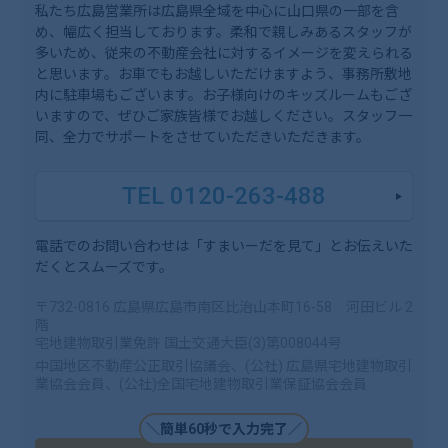
私たち広島営業所は広島県全域を中心に山口県の一部を含
め、幅広く担当しております。柔和で親しみあるスタッフが
多いため、従来の不動産会社に対するイメージを変えられる
と思います。お車でもお越しいただけますよう、事務所敷地
内に駐車場もございます。お子様向けのキッズルームもござ
いますので、ぜひご家族皆様でお越しください。スタッフ一
同、全力でサポートをさせていただきいただきます。
TEL 0120-263-488
電話でのお問い合わせは「すまいーだを見て」とお伝えいた
だくとスムーズです。
〒732-0816 広島県広島市南区比治山本町16-58 河田ビル 2
階
宅地建物取引業免許 国土交通大臣(3)第008044号
中国地区不動産公正取引協議会、(公社) 広島県宅地建物取引
業協会会員、(公社)全国宅地建物取引業保証協会会員
＼簡単60秒で入力完了／