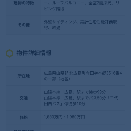
建物の特徴
ー、ルーフバルコニー、全室2面採光、リ
ビング階段
外壁サイディング、設計住宅性能評価取
その他
得、給湯
物件詳細情報
広島県山県郡 北広島町今田字本郷3516番4
所在地
の一部（地番）
山陽本線「広島」駅まで徒歩99分
交通
山陽本線「広島」駅までバス50分「千代
田西バス」停徒歩10分
1,880万円・1,980万円
価格