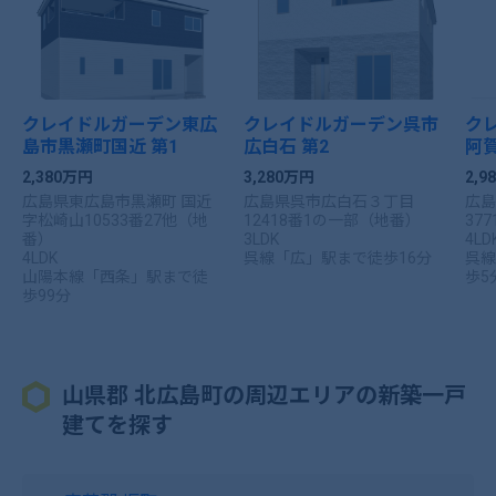
クレイドルガーデン東広
クレイドルガーデン呉市
ク
島市黒瀬町国近 第1
広白石 第2
阿賀
2,380万円
3,280万円
2,
広島県東広島市黒瀬町 国近
広島県呉市広白石３丁目
広島
字松崎山10533番27他（地
12418番1の一部（地番）
37
番）
3LDK
4LD
4LDK
呉線「広」駅まで徒歩16分
呉線
山陽本線「西条」駅まで徒
歩5
歩99分
山県郡 北広島町の周辺エリアの新築一戸
建てを探す