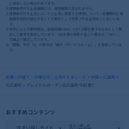
に該当しない場合があります。
※建築条件付き土地価格には、建物価格は含まれません。
※建築条件付き土地とは、その土地に建築する建物について一定期間内に建
築請負契約が成立することを条件として売買される土地のことをいいま
す。
※徒歩による所要時間は、道路距離80mにつき1分間を要するものとして算
出した数値を表示しています。1分未満の端数が生じた場合は、1分とし
て繰上げ算出しています。
※「間取」中の「S」の表示は「納戸（サービスルーム）」を意味していま
す。
新築一戸建て・分譲住宅・土地のすまいーだ
中国
広島県
北広島町
クレイドルガーデン北広島町今田 第1
おすすめコンテンツ
住まい探しの
住まい探しガイド