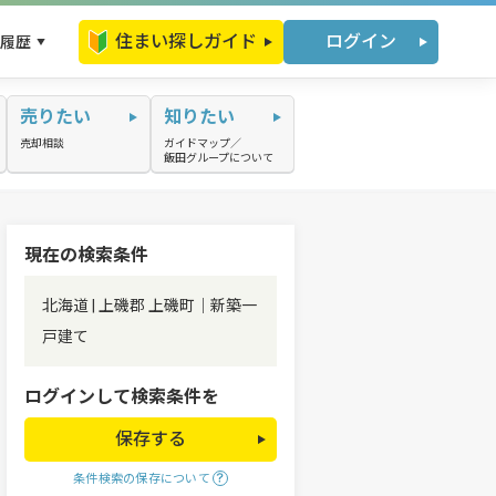
住まい探しガイド
ログイン
履歴
売りたい
知りたい
売却相談
ガイドマップ／
飯田グループについて
現在の検索条件
北海道 | 上磯郡 上磯町｜新築一
戸建て
ログインして検索条件を
保存する
条件検索の保存について