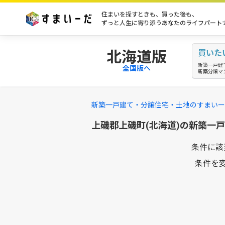
住まいを探すときも、買った後も、
ずっと人生に寄り添うあなたのライフパート
北海道版
買いた
新築一戸建
全国版へ
新築分譲マ
新築一戸建て・分譲住宅・土地のすまいー
上磯郡上磯町(北海道)の新築一
条件に該
条件を