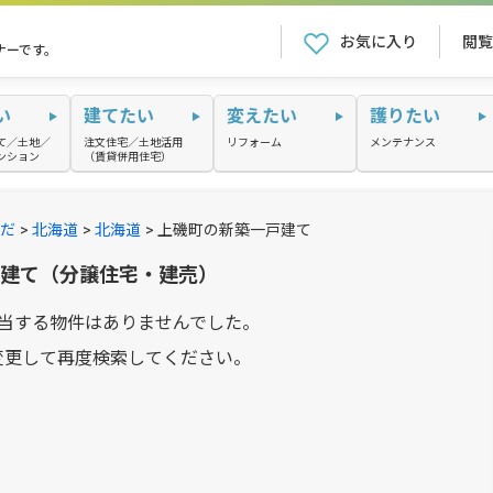
お気に入り
閲覧
ナーです。
い
建てたい
変えたい
護りたい
て／土地／
注文住宅／土地活用
リフォーム
メンテナンス
ンション
（賃貸併用住宅）
だ
北海道
北海道
上磯町の新築一戸建て
戸建て（分譲住宅・建売）
当する物件はありませんでした。
変更して再度検索してください。