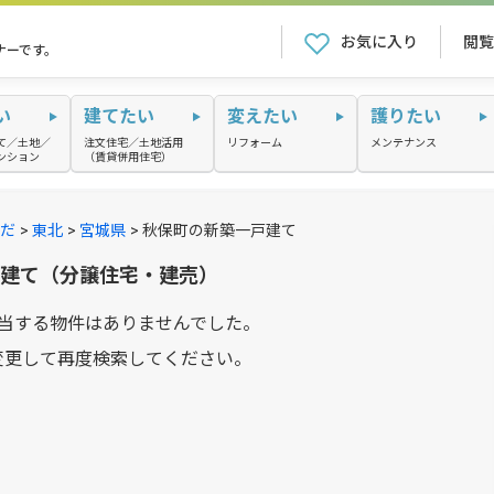
お気に入り
閲覧
ナーです。
い
建てたい
変えたい
護りたい
て／土地／
注文住宅／土地活用
リフォーム
メンテナンス
ンション
（賃貸併用住宅）
だ
東北
宮城県
秋保町の新築一戸建て
戸建て（分譲住宅・建売）
当する物件はありませんでした。
変更して再度検索してください。