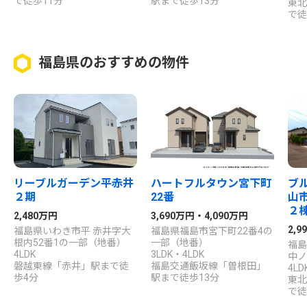
で徒歩11分
駅まで徒歩13分
東北
で徒
福島県のおすすめの物件
リーブルガーデン平赤井
ハートフルタウン宮下町
ブ
２期
22番
山
２
2,480万円
3,690万円・4,090万円
2,9
福島県いわき市平 赤井字大
福島県福島市宮下町22番4の
根内52番1の一部（地番）
一部（地番）
福島
4LDK
3LDK・4LDK
中ノ
磐越東線「赤井」駅まで徒
福島交通飯坂線「曽根田」
4LD
歩4分
駅まで徒歩13分
東北
で徒