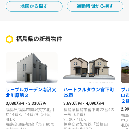
地図から探す
通勤時間から探す
福島県の新着物件
リーブルガーデン南沢又
ハートフルタウン宮下町
ブ
北川原第３
22番
山
２
3,080万円・3,330万円
3,690万円・4,090万円
2,9
福島県福島市南沢又字北川
福島県福島市宮下町22番4の
原14番8、14番29（地番）
一部（地番）
福島
4LDK
3LDK・4LDK
中ノ
福島交通飯坂線「泉」駅ま
福島交通飯坂線「曽根田」
4LD