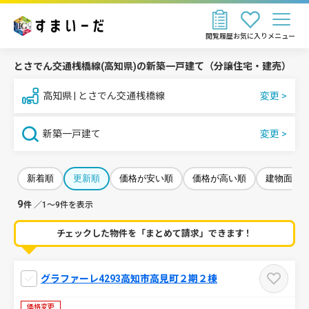
閲覧履歴
お気に入り
メニュー
とさでん交通桟橋線(高知県)の新築一戸建て（分譲住宅・建売）
高知県 | とさでん交通桟橋線
新築一戸建て
新着順
更新順
価格が安い順
価格が高い順
建物面積
9
件
／1～9件を表示
チェックした物件を「まとめて請求」できます！
グラファーレ4293高知市高見町２期２棟
価格変更