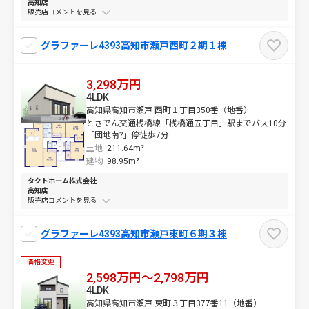
高知店
販売店コメントを
グラファーレ4393高知市瀬戸西町２期１棟
3,298万円
4LDK
高知県高知市瀬戸 西町１丁目350番（地番）
とさでん交通桟橋線「桟橋通五丁目」駅までバス10分
「団地南?」停徒歩7分
土地
211.64m²
建物
98.95m²
タクトホーム株式会社
高知店
販売店コメントを
グラファーレ4393高知市瀬戸東町６期３棟
価格変更
2,598万円～2,798万円
4LDK
高知県高知市瀬戸 東町３丁目377番11（地番）