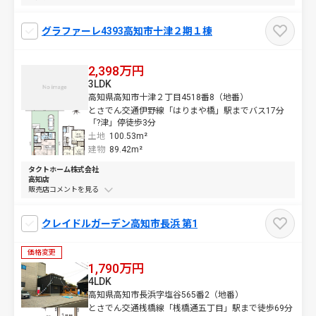
グラファーレ4393高知市十津２期１棟
2,398万円
3LDK
高知県高知市十津２丁目4518番8（地番）
とさでん交通伊野線「はりまや橋」駅までバス17分
「?津」停徒歩3分
土地
100.53m²
建物
89.42m²
タクトホーム株式会社
高知店
販売店コメントを
クレイドルガーデン高知市長浜 第1
価格変更
1,790万円
4LDK
高知県高知市長浜字塩谷565番2（地番）
とさでん交通桟橋線「桟橋通五丁目」駅まで徒歩69分