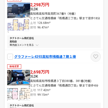
2,298万円
3LDK
高知県高知市高見町367番9（地番）
とさでん交通桟橋線「桟橋通三丁目」駅まで徒歩18分
土地
126.68m²
建物
96.47m²
タクトホーム株式会社
高知店
販売店コメントを
グラファーレ4393高知市桟橋通７期１棟
価格変更
2,698万円
3LDK
高知県高知市桟橋通３丁目380番、381番(地番)
とさでん交通桟橋線「桟橋通四丁目」駅まで徒歩4分
土地
117.42m²
建物
99.15m²
タクトホーム株式会社