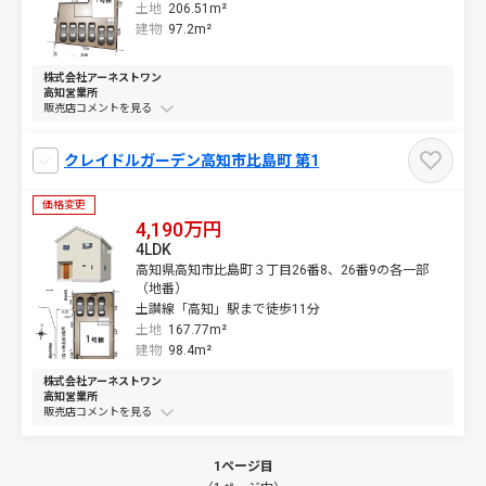
土地
206.51m²
建物
97.2m²
株式会社アーネストワン
高知営業所
販売店コメントを
クレイドルガーデン高知市比島町 第1
価格変更
4,190万円
4LDK
高知県高知市比島町３丁目26番8、26番9の各一部
（地番）
土讃線「高知」駅まで徒歩11分
土地
167.77m²
建物
98.4m²
株式会社アーネストワン
高知営業所
販売店コメントを
1ページ目