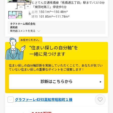
とさでん交通桟橋線「桟橋通五丁目」駅までバス10分
「東団地第三」停徒歩5分
土地
150.1m²～
150.48m²
建物
101.85m²～
111.78m²
タクトホーム株式会社
高知店
販売店コメントを
お任せください。
“住まい探しの自分軸”を
一緒に見つけます
住まい探しの自分軸診断を実施していただくことで、
あなたが気づい
ていない住まい探しの重要なポイントをご提案します！
診断はこちらから
グラファーレ4393高知市昭和町１棟