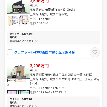
3,598万円
4LDK
高知県高知市昭和町1404番（地番）
土讃線「高知」駅まで徒歩9分
土地
117.67m²
建物
100.6m²
タクトホーム株式会社
高知店
販売店コメントを
グラファーレ4393南国市緑ヶ丘２期４棟
3,298万円
4LDK
高知県南国市緑ケ丘３丁目3105番の一部（地番）
土讃線「高知」駅までバス33分「緑が丘三丁目」停徒
歩5分
土地
174.67m²・
175.41m²
建物
103.92m²・
107.23m²
タクトホーム株式会社
高知店
販売店コメントを