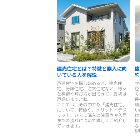
建売住宅とは？特徴と購入に向
建
いている人を解説
約
戸建住宅を探し始めると、建売住
マ
宅、分譲住宅、注文住宅など、様々
色
な種類や呼び方が出てきて、最初は
て
戸惑いますよね。
件
ここでは、その中でも「建売住宅」
購
について、特徴や、メリット・デメ
い
リット、さらに購入の注意点や入居
は
までの流れについて詳しくご紹介し
探
ていきます。
な
説