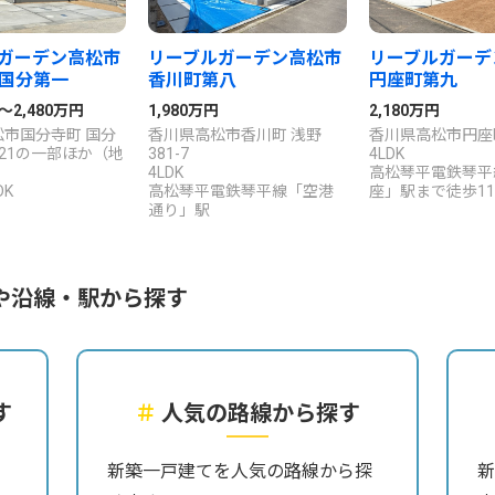
ガーデン高松市
リーブルガーデン高松市
リーブルガーデ
国分第一
香川町第八
円座町第九
円～2,480万円
1,980万円
2,180万円
市国分寺町 国分
香川県高松市香川町 浅野
香川県高松市円座町1
21の一部ほか（地
381-7
4LDK
4LDK
高松琴平電鉄琴平
DK
高松琴平電鉄琴平線「空港
座」駅まで徒歩1
通り」駅
や沿線・駅から探す
す
＃
人気の路線から探す
ら
新築一戸建てを人気の路線から探
新