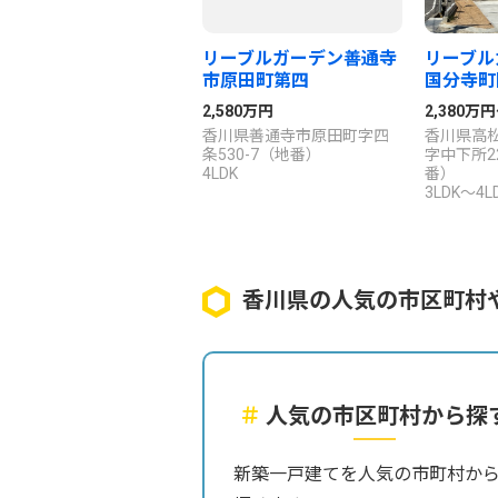
リーブルガーデン善通寺
リーブル
市原田町第四
国分寺町
2,580万円
2,380万
香川県善通寺市原田町字四
香川県高松
条530-7（地番）
字中下所2
4LDK
番）
3LDK～4L
香川県の人気の市区町村
＃
人気の市区町村から探
新築一戸建てを人気の市町村か