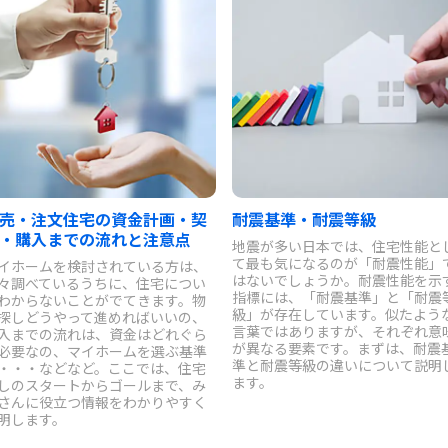
売・注文住宅の資金計画・契
耐震基準・耐震等級
・購入までの流れと注意点
地震が多い日本では、住宅性能と
て最も気になるのが「耐震性能」
イホームを検討されている方は、
はないでしょうか。耐震性能を示
々調べているうちに、住宅につい
指標には、「耐震基準」と「耐震
わからないことがでてきます。物
級」が存在しています。似たよう
探しどうやって進めればいいの、
言葉ではありますが、それぞれ意
入までの流れは、資金はどれぐら
が異なる要素です。まずは、耐震
必要なの、マイホームを選ぶ基準
準と耐震等級の違いについて説明
・・・などなど。ここでは、住宅
ます。
しのスタートからゴールまで、み
さんに役立つ情報をわかりやすく
明します。