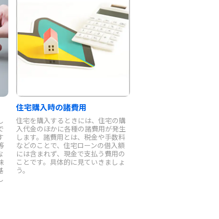
住宅購入時の諸費用
し
住宅を購入するときには、住宅の購
で
入代金のほかに各種の諸費用が発生
す
します。諸費用とは、税金や手数料
等
などのことで、住宅ローンの借入額
な
には含まれず、現金で支払う費用の
味
ことです。具体的に見ていきましょ
基
う。
し