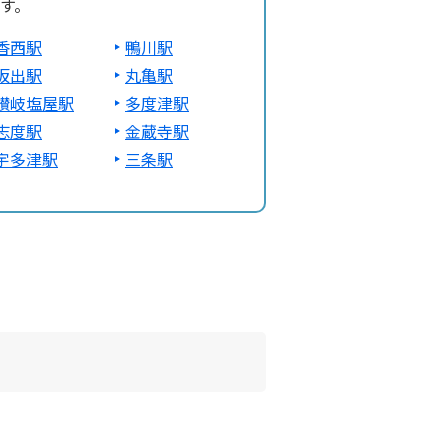
す。
香西駅
鴨川駅
坂出駅
丸亀駅
讃岐塩屋駅
多度津駅
志度駅
金蔵寺駅
宇多津駅
三条駅