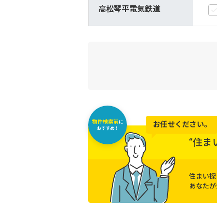
高松琴平電気鉄道
物件検索前
に
お任せください。
おすすめ！
“住ま
住まい探
あなたが