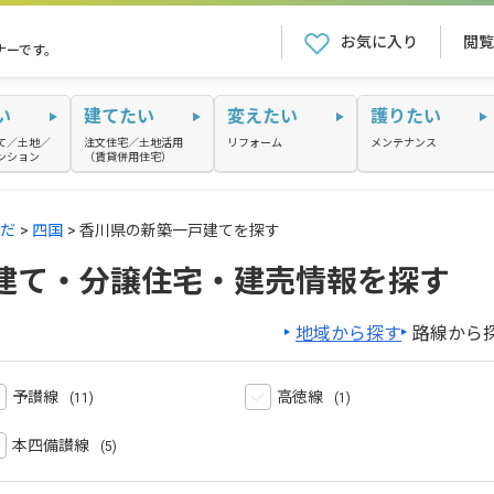
お気に入り
閲覧
ナーです。
い
建てたい
変えたい
護りたい
て／土地／
注文住宅／土地活用
リフォーム
メンテナンス
ンション
（賃貸併用住宅）
だ
四国
香川県の新築一戸建てを探す
建て・分譲住宅・建売情報を探す
地域から探す
路線から
予讃線
高徳線
本四備讃線