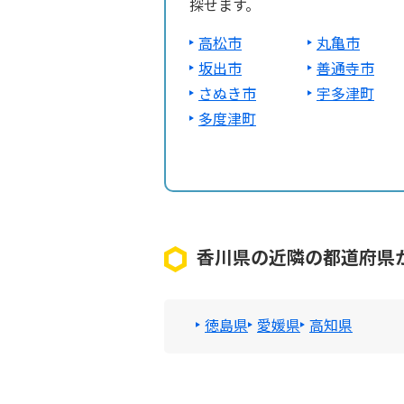
探せます。
高松市
丸亀市
坂出市
善通寺市
さぬき市
宇多津町
多度津町
香川県の近隣の都道府県
徳島県
愛媛県
高知県