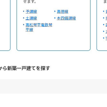
せます。
ま
予讃線
高徳線
土讃線
本四備讃線
高松琴平電鉄琴
平線
から新築一戸建てを探す