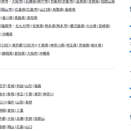
(
堺市
・
大阪市
)
兵庫県
(
神戸市
)
京都府
(
京都市
)
滋賀県
奈良県
和歌山県
(
岡山市
)
広島県
(
広島市
)
山口県
鳥取県
島根県
香川県
徳島県
高知県
(
福岡市
・
北九州市
)
佐賀県
熊本県
(
熊本市
)
鹿児島県
大分県
宮崎県
沖縄県
23区)
東京都(23区外)
千葉県
神奈川県
埼玉県
茨城県
栃木県
静岡県
愛知県
大阪府
沖縄県
岩手
宮城
秋田
山形
福島
栃木
群馬
埼玉
千葉
東京
神奈川
石川
福井
山梨
長野
静岡
愛知
三重
京都
大阪
兵庫
奈良
和歌山
島根
岡山
広島
山口