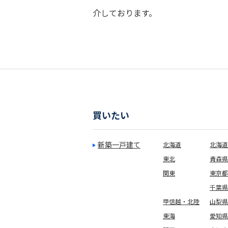
介しております。
買いたい
新築一戸建て
北海道
北海道
東北
青森県
関東
東京都
千葉県
甲信越・北陸
山梨県
東海
愛知県