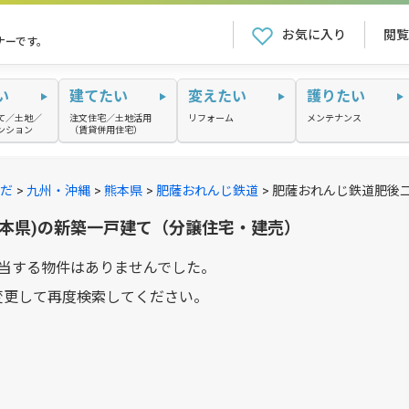
お気に入り
閲覧
ナーです。
い
建てたい
変えたい
護りたい
て／土地／
注文住宅／土地活用
リフォーム
メンテナンス
ンション
（賃貸併用住宅）
だ
九州・沖縄
熊本県
肥薩おれんじ鉄道
肥薩おれんじ鉄道肥後
熊本県)の新築一戸建て（分譲住宅・建売）
当する物件はありませんでした。
変更して再度検索してください。