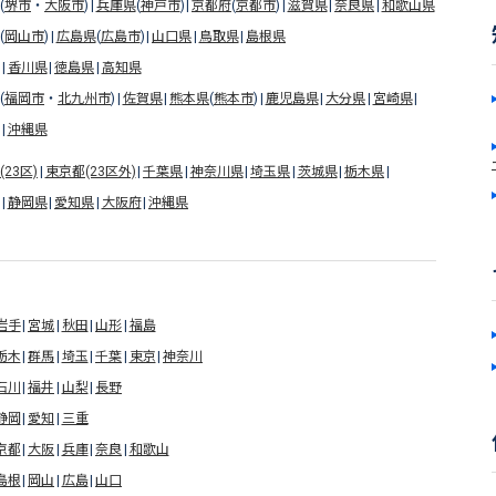
(
堺市
・
大阪市
)
兵庫県
(
神戸市
)
京都府
(
京都市
)
滋賀県
奈良県
和歌山県
(
岡山市
)
広島県
(
広島市
)
山口県
鳥取県
島根県
香川県
徳島県
高知県
(
福岡市
・
北九州市
)
佐賀県
熊本県
(
熊本市
)
鹿児島県
大分県
宮崎県
沖縄県
23区)
東京都(23区外)
千葉県
神奈川県
埼玉県
茨城県
栃木県
静岡県
愛知県
大阪府
沖縄県
岩手
宮城
秋田
山形
福島
栃木
群馬
埼玉
千葉
東京
神奈川
石川
福井
山梨
長野
静岡
愛知
三重
京都
大阪
兵庫
奈良
和歌山
島根
岡山
広島
山口