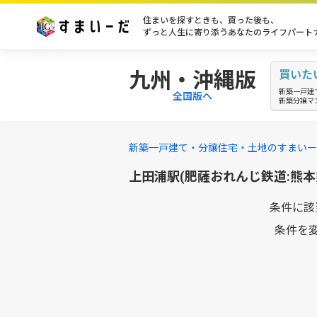
住まいを探すときも、買った後も、
ずっと人生に寄り添うあなたのライフパート
九州・沖縄版
買いた
新築一戸建
全国版へ
新築分譲マ
新築一戸建て・分譲住宅・土地のすまいー
上田浦駅(肥薩おれんじ鉄道:熊
条件に該
条件を