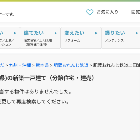
お気に入り
閲覧
ナーです。
い
建てたい
変えたい
護りたい
て／土地／
注文住宅／土地活用
リフォーム
メンテナンス
ンション
（賃貸併用住宅）
だ
九州・沖縄
熊本県
肥薩おれんじ鉄道
肥薩おれんじ鉄道上田
本県)の新築一戸建て（分譲住宅・建売）
当する物件はありませんでした。
変更して再度検索してください。