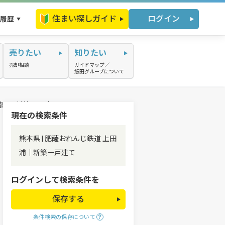
住まい探しガイド
ログイン
履歴
売りたい
知りたい
売却相談
ガイドマップ／
飯田グループについて
浦駅の新築一戸建て
現在の検索条件
熊本県 | 肥薩おれんじ鉄道 上田
浦｜新築一戸建て
ログインして検索条件を
保存する
条件検索の保存について