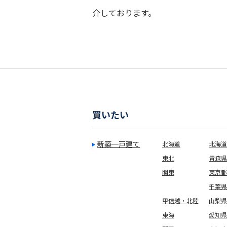
介しております。
買いたい
新築一戸建て
北海道
北海道
東北
青森県
関東
東京都
千葉県
甲信越・北陸
山梨県
東海
愛知県