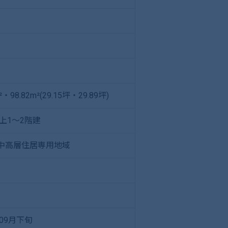
²・98.82m²(29.15坪・29.89坪)
上1～2階建
中高層住居専用地域
年09月下旬