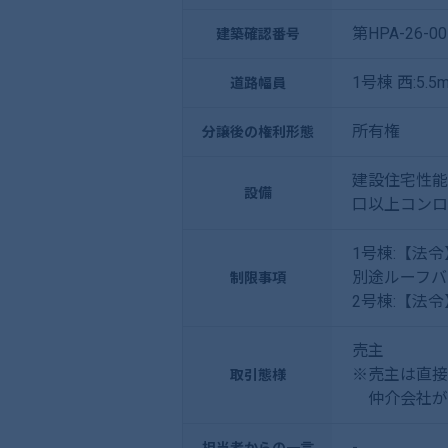
第HPA-26-00
建築確認番号
1号棟 西:5.5m
道路幅員
所有権
分譲後の権利形態
建設住宅性能
設備
口以上コンロ
1号棟:【法令
別途ルーフバ
制限事項
2号棟:【法令
売主
※売主は直接
取引態様
仲介会社が
-
担当者からの一言