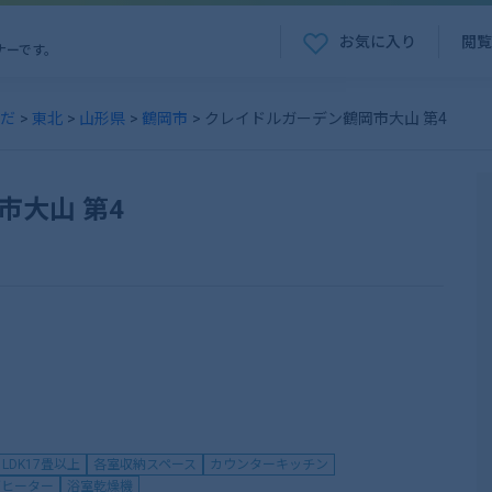
お気に入り
閲覧
ナーです。
だ
東北
山形県
鶴岡市
クレイドルガーデン鶴岡市大山 第4
市大山 第4
LDK17畳以上
各室収納スペース
カウンターキッチン
グヒーター
浴室乾燥機