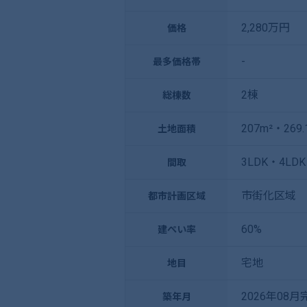
2,280万円
価格
-
最多価格帯
2棟
総棟数
207m²・269.
土地面積
3LDK・4LDK
間取
市街化区域
都市計画区域
60%
建ぺい率
宅地
地目
2026年08
築年月