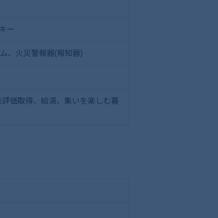
キー
ム、火災警報器(報知器)
能評価取得、給湯、集いを楽しむ暮