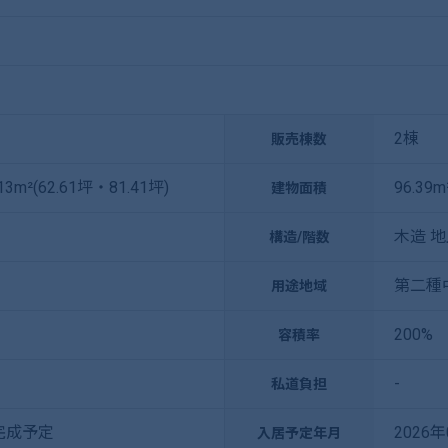
2棟
販売棟数
13m²(62.61坪・81.41坪)
96.39m
建物面積
木造 地
構造/階数
第二種
用途地域
200%
容積率
-
私道負担
月完成予定
2026
入居予定年月