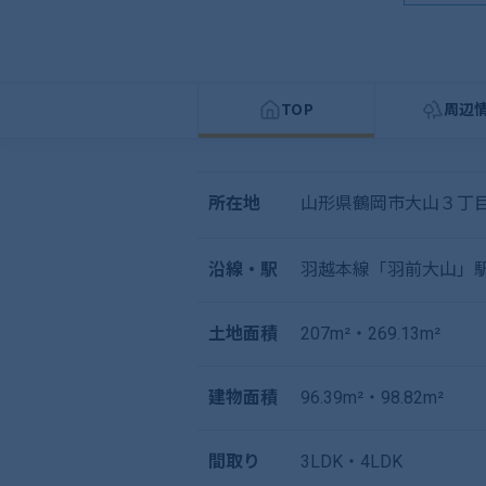
TOP
周辺
所在地
山形県鶴岡市大山３丁目
沿線・駅
羽越本線「羽前大山」駅
土地面積
207m²・269.13m²
建物面積
96.39m²・98.82m²
間取り
3LDK・4LDK