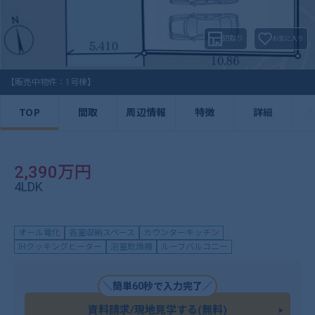
間取り
お気に入り
【販売中物件：1号棟】
TOP
間取
周辺情報
特徴
詳細
2,390万円
4LDK
オール電化
各室収納スペース
カウンターキッチン
IHクッキングヒーター
浴室乾燥機
ルーフバルコニー
＼簡単60秒で入力完了／
資料請求/現地見学する(無料)