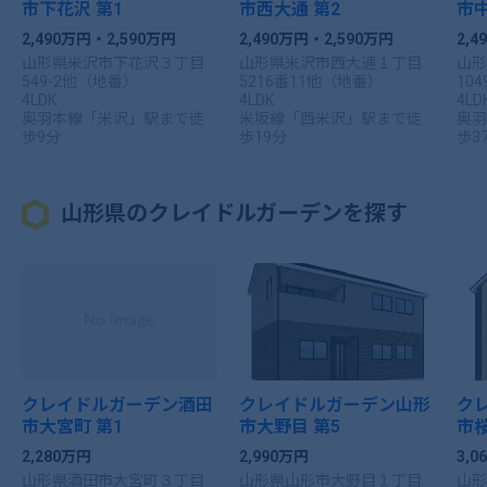
市下花沢 第1
市西大通 第2
市中
2,490万円・2,590万円
2,490万円・2,590万円
2,4
山形県米沢市下花沢３丁目
山形県米沢市西大通１丁目
山形
549-2他（地番）
5216番11他（地番）
10
4LDK
4LDK
4LD
奥羽本線「米沢」駅まで徒
米坂線「西米沢」駅まで徒
奥羽
歩9分
歩19分
歩3
山形県のクレイドルガーデンを探す
クレイドルガーデン酒田
クレイドルガーデン山形
ク
市大宮町 第1
市大野目 第5
市桜
2,280万円
2,990万円
3,
山形県酒田市大宮町３丁目
山形県山形市大野目１丁目
山形