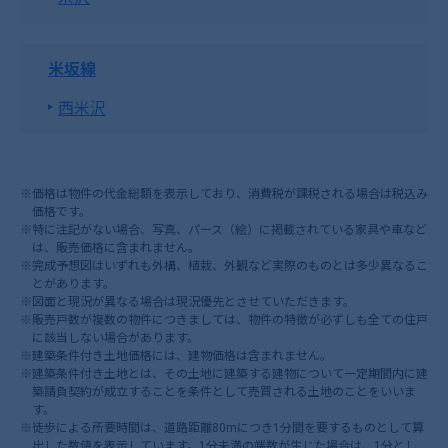
米坂線
西米沢
※価格は物件の代金総額を表示しており、消費税が課税される場合は税込み
価格です。
※特に注記がない場合、写真、パース（絵）に掲載されている家具や車など
は、販売価格に含まれません。
※完成予想図はいずれも外構、植栽、外観など実際のものとは多少異なるこ
とがあります。
※図面と現況が異なる場合は現況優先とさせていただきます。
※販売戸数が複数の物件につきましては、物件の特徴が必ずしも全ての住戸
に該当しない場合があります。
※建築条件付き土地価格には、建物価格は含まれません。
※建築条件付き土地とは、その土地に建築する建物について一定期間内に建
築請負契約が成立することを条件として売買される土地のことをいいま
す。
※徒歩による所要時間は、道路距離80mにつき1分間を要するものとして算
出した数値を表示しています。1分未満の端数が生じた場合は、1分とし