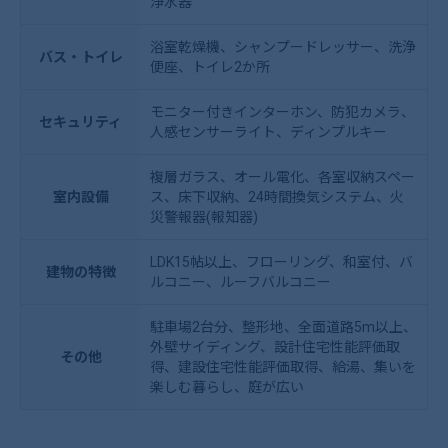
浄水器
浴室乾燥機、シャンプードレッサー、洗浄
バス・トイレ
便座、トイレ2か所
モニター付きインターホン、防犯カメラ、
セキュリティ
人感センサーライト、ディンプルキー
複層ガラス、オール電化、各室収納スペー
室内設備
ス、床下収納、24時間換気システム、火
災警報器(報知器)
LDK15帖以上、フローリング、和室付、バ
建物の特徴
ルコニー、ルーフバルコニー
駐車場2台分、整形地、全面道路5m以上、
外壁サイディング、設計住宅性能評価取
その他
得、建設住宅性能評価取得、給湯、集いを
楽しむ暮らし、庭が広い