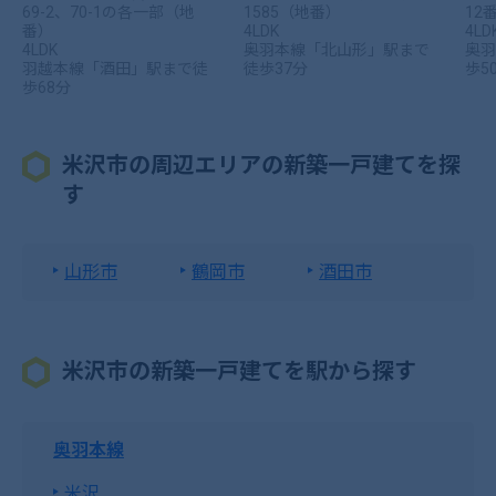
69-2、70-1の各一部（地
1585（地番）
12
番）
4LDK
4LD
4LDK
奥羽本線「北山形」駅まで
奥羽
羽越本線「酒田」駅まで徒
徒歩37分
歩5
歩68分
米沢市の周辺エリアの新築一戸建てを探
す
山形市
鶴岡市
酒田市
米沢市の新築一戸建てを駅から探す
奥羽本線
米沢