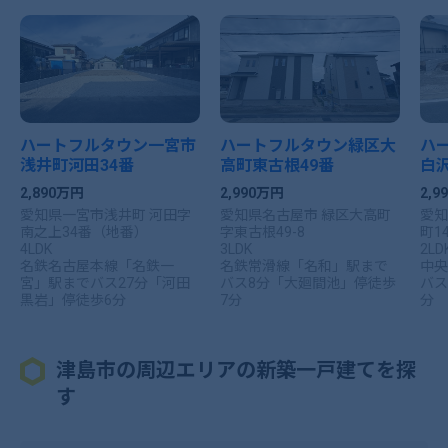
ハートフルタウン一宮市
ハートフルタウン緑区大
ハ
浅井町河田34番
高町東古根49番
白沢
2,890万円
2,990万円
2,
愛知県一宮市浅井町 河田字
愛知県名古屋市 緑区大高町
愛知
南之上34番（地番）
字東古根49-8
町14
4LDK
3LDK
2LD
名鉄名古屋本線「名鉄一
名鉄常滑線「名和」駅まで
中央
宮」駅までバス27分「河田
バス8分「大廻間池」停徒歩
バス
黒岩」停徒歩6分
7分
分
津島市の周辺エリアの新築一戸建てを探
す