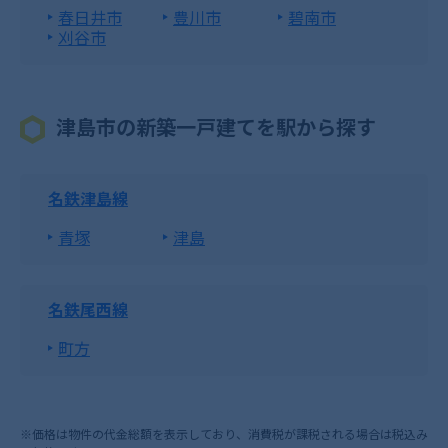
春日井市
豊川市
碧南市
刈谷市
津島市の新築一戸建てを駅から探す
名鉄津島線
青塚
津島
名鉄尾西線
町方
※価格は物件の代金総額を表示しており、消費税が課税される場合は税込み