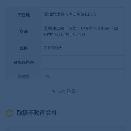
愛知県津島市唐臼町油田155
所在地
名鉄津島線「津島」駅までバス10分「唐
交通
臼住宅前」停徒歩11分
2,190万円
価格
-
最多価格帯
1棟
総棟数
もっと見る
取扱不動産会社