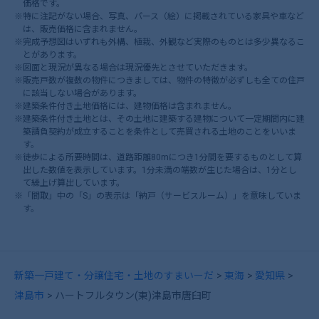
価格です。
※特に注記がない場合、写真、パース（絵）に掲載されている家具や車など
は、販売価格に含まれません。
※完成予想図はいずれも外構、植栽、外観など実際のものとは多少異なるこ
とがあります。
※図面と現況が異なる場合は現況優先とさせていただきます。
※販売戸数が複数の物件につきましては、物件の特徴が必ずしも全ての住戸
に該当しない場合があります。
※建築条件付き土地価格には、建物価格は含まれません。
※建築条件付き土地とは、その土地に建築する建物について一定期間内に建
築請負契約が成立することを条件として売買される土地のことをいいま
す。
※徒歩による所要時間は、道路距離80mにつき1分間を要するものとして算
出した数値を表示しています。1分未満の端数が生じた場合は、1分とし
て繰上げ算出しています。
※「間取」中の「S」の表示は「納戸（サービスルーム）」を意味していま
す。
新築一戸建て・分譲住宅・土地のすまいーだ
東海
愛知県
津島市
ハートフルタウン(東)津島市唐臼町