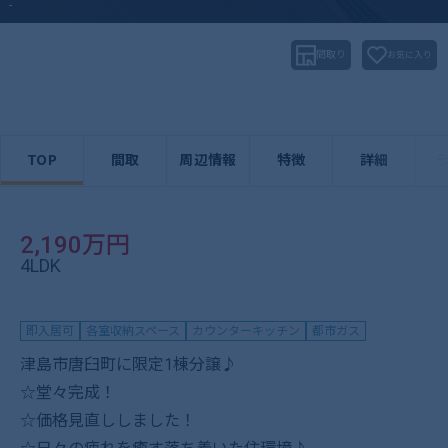
-
間取り
お気に入り
TOP
間取
周辺情報
特徴
詳細
2,190万円
4LDK
即入居可
各室収納スペース
カウンターキッチン
都市ガス
津島市唐臼町に限定1棟分譲♪
☆堂々完成！
☆価格見直ししました！