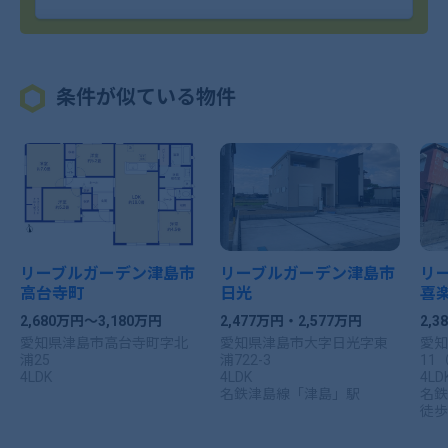
条件が似ている物件
リーブルガーデン津島市
リーブルガーデン津島市
リ
高台寺町
日光
喜
2,680万円～3,180万円
2,477万円・2,577万円
2,3
愛知県津島市高台寺町字北
愛知県津島市大字日光字東
愛知
浦25
浦722-3
11
4LDK
4LDK
4LD
名鉄津島線「津島」駅
名鉄
徒歩