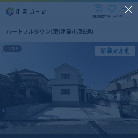
閲覧履歴
お気に入り
メニュー
ハートフルタウン(東)津島市唐臼町
1
/
19