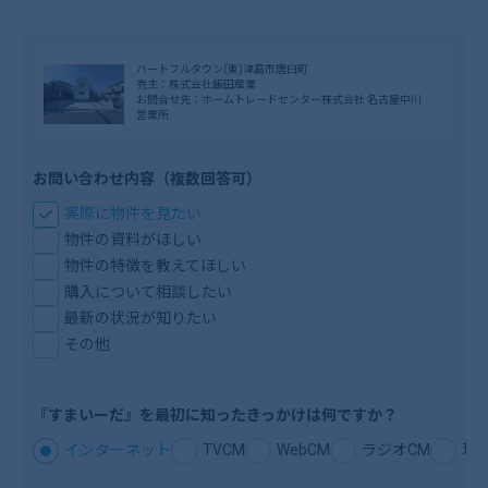
ハートフルタウン(東)津島市唐臼町
売主：株式会社飯田産業
お問合せ先：ホームトレードセンター株式会社 名古屋中川
営業所
お問い合わせ内容（複数回答可）
実際に物件を見たい
物件の資料がほしい
物件の特徴を教えてほしい
購入について相談したい
最新の状況が知りたい
その他
『すまいーだ』を
最初に知ったきっ
かけは何ですか？
インターネット
TVCM
WebCM
ラジオCM
現