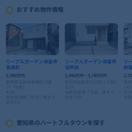
おすすめ物件情報
リーブルガーデン津島市
リーブルガーデン津島市
リ
喜楽町
役所前
新
2,380万円
2,990万円・3,180万円
2,
愛知県津島市喜楽町13番
愛知県津島市立込町２丁目5
愛知
11（地番）
5LDK
142
4LDK
名鉄津島線「津島」駅まで
4LD
名鉄尾西線「町方」駅まで
徒歩14分
名鉄
徒歩3分
愛知県のハートフルタウンを探す