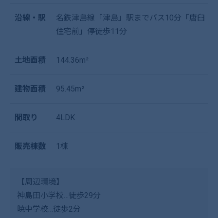
沿線・駅
名鉄津島線「津島」駅までバス10分「唐臼
住宅前」停徒歩11分
土地面積
144.36m²
建物面積
95.45m²
間取り
4LDK
販売棟数
1棟
【周辺環境】
神島田小学校…徒歩29分
暁中学校…徒歩2分