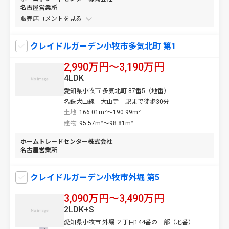
名古屋営業所
販売店コメントを
クレイドルガーデン小牧市多気北町 第1
2,990万円〜3,190万円
4LDK
愛知県小牧市 多気北町 87番5（地番）
名鉄犬山線「大山寺」駅まで徒歩30分
土地
166.01m²～190.99m²
建物
95.57m²～98.81m²
ホームトレードセンター株式会社
名古屋営業所
クレイドルガーデン小牧市外堀 第5
3,090万円〜3,490万円
2LDK+S
愛知県小牧市 外堀 ２丁目144番の一部（地番）