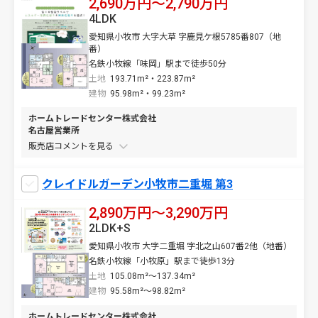
2,690万円〜2,790万円
4LDK
愛知県小牧市 大字大草 字鹿見ケ根5785番807（地
番）
名鉄小牧線「味岡」駅まで徒歩50分
土地
193.71m²・223.87m²
建物
95.98m²・99.23m²
ホームトレードセンター株式会社
名古屋営業所
販売店コメントを
クレイドルガーデン小牧市二重堀 第3
2,890万円〜3,290万円
2LDK+S
愛知県小牧市 大字二重堀 字北之山607番2他（地番）
名鉄小牧線「小牧原」駅まで徒歩13分
土地
105.08m²～137.34m²
建物
95.58m²～98.82m²
ホームトレードセンター株式会社