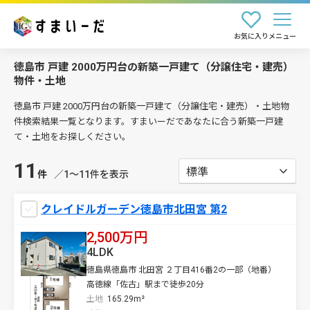
お気に入り
メニュー
徳島市 戸建 2000万円台の新築一戸建て（分譲住宅・建売）
物件・土地
徳島市 戸建 2000万円台の新築一戸建て（分譲住宅・建売）・土地物
件検索結果一覧となります。すまいーだであなたに合う新築一戸建
て・土地をお探しください。
11
件
／1〜11件を表示
クレイドルガーデン徳島市北田宮 第2
2,500万円
4LDK
徳島県徳島市 北田宮 ２丁目416番2の一部（地番）
高徳線「佐古」駅まで徒歩20分
土地
165.29m²