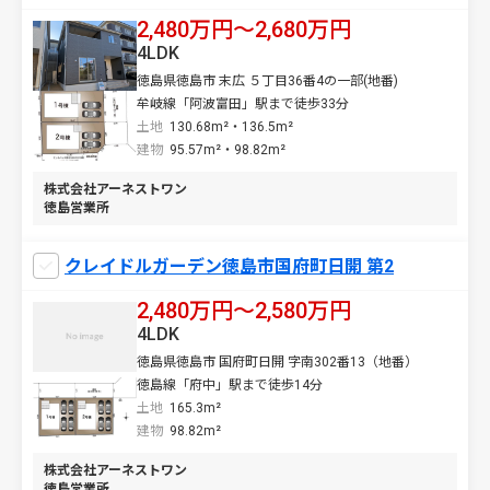
2,480万円〜2,680万円
4LDK
徳島県徳島市 末広 ５丁目36番4の一部(地番)
牟岐線「阿波富田」駅まで徒歩33分
土地
130.68m²・136.5m²
建物
95.57m²・98.82m²
株式会社アーネストワン
徳島営業所
クレイドルガーデン徳島市国府町日開 第2
2,480万円〜2,580万円
4LDK
徳島県徳島市 国府町日開 字南302番13（地番）
徳島線「府中」駅まで徒歩14分
土地
165.3m²
建物
98.82m²
株式会社アーネストワン
徳島営業所