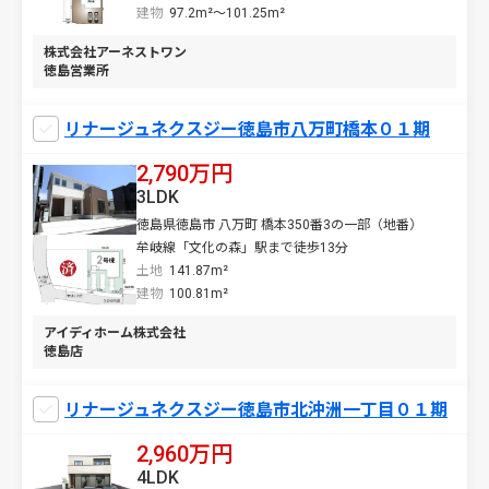
建物
97.2m²～101.25m²
株式会社アーネストワン
徳島営業所
リナージュネクスジー徳島市八万町橋本０１期
2,790万円
3LDK
徳島県徳島市 八万町 橋本350番3の一部（地番）
牟岐線「文化の森」駅まで徒歩13分
土地
141.87m²
建物
100.81m²
アイディホーム株式会社
徳島店
リナージュネクスジー徳島市北沖洲一丁目０１期
2,960万円
4LDK