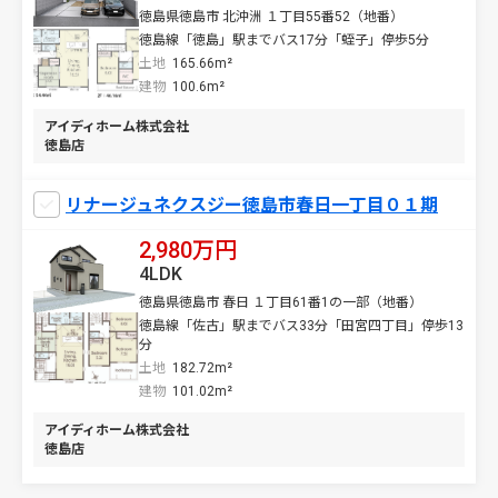
徳島県徳島市 北沖洲 １丁目55番52（地番）
徳島線「徳島」駅までバス17分「蛭子」停歩5分
土地
165.66m²
建物
100.6m²
アイディホーム株式会社
徳島店
リナージュネクスジー徳島市春日一丁目０１期
2,980万円
4LDK
徳島県徳島市 春日 １丁目61番1の一部（地番）
徳島線「佐古」駅までバス33分「田宮四丁目」停歩13
分
土地
182.72m²
建物
101.02m²
アイディホーム株式会社
徳島店