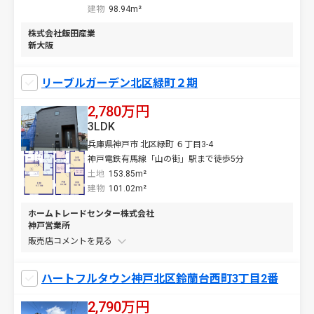
建物
98.94m²
株式会社飯田産業
新大阪
リーブルガーデン北区緑町２期
2,780万円
3LDK
兵庫県神戸市 北区緑町 ６丁目3-4
神戸電鉄有馬線「山の街」駅まで徒歩5分
土地
153.85m²
建物
101.02m²
ホームトレードセンター株式会社
神戸営業所
販売店コメントを
ハートフルタウン神戸北区鈴蘭台西町3丁目2番
2,790万円