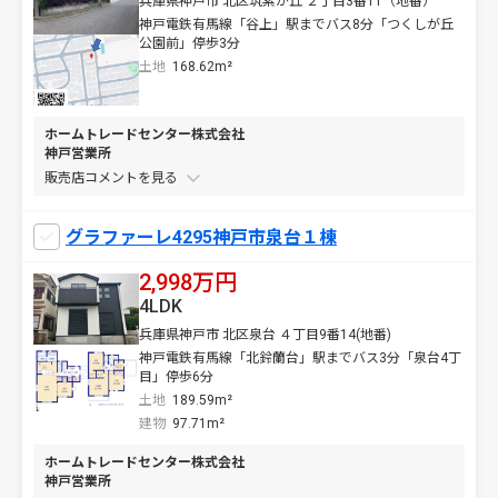
兵庫県神戸市 北区筑紫が丘 ２丁目3番11（地番）
神戸電鉄有馬線「谷上」駅までバス8分「つくしが丘
公園前」停歩3分
土地
168.62m²
ホームトレードセンター株式会社
神戸営業所
販売店コメントを
グラファーレ4295神戸市泉台１棟
2,998万円
4LDK
兵庫県神戸市 北区泉台 ４丁目9番14(地番)
神戸電鉄有馬線「北鈴蘭台」駅までバス3分「泉台4丁
目」停歩6分
土地
189.59m²
建物
97.71m²
ホームトレードセンター株式会社
神戸営業所