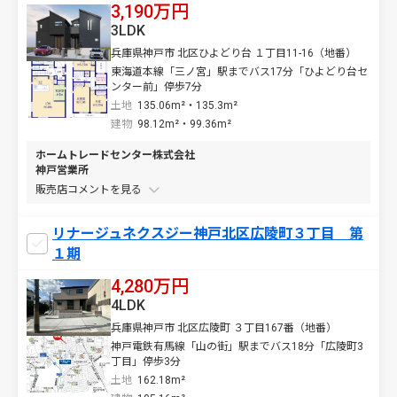
3,190万円
3LDK
兵庫県神戸市 北区ひよどり台 １丁目11-16（地番）
東海道本線「三ノ宮」駅までバス17分「ひよどり台セ
ンター前」停歩7分
土地
135.06m²・135.3m²
建物
98.12m²・99.36m²
ホームトレードセンター株式会社
神戸営業所
販売店コメントを
リナージュネクスジー神戸北区広陵町３丁目 第
１期
4,280万円
4LDK
兵庫県神戸市 北区広陵町 ３丁目167番（地番）
神戸電鉄有馬線「山の街」駅までバス18分「広陵町3
丁目」停歩3分
土地
162.18m²