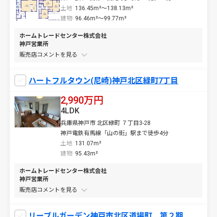
土地
136.45m²～138.13m²
建物
96.46m²～99.77m²
ホームトレードセンター株式会社
神戸営業所
販売店コメントを
ハートフルタウン(尼崎)神戸北区緑町7丁目
2,990万円
4LDK
兵庫県神戸市 北区緑町 ７丁目3-28
神戸電鉄有馬線「山の街」駅まで徒歩4分
土地
131.07m²
建物
95.43m²
ホームトレードセンター株式会社
神戸営業所
販売店コメントを
リーブルガーデン神戸市北区道場町 第２期