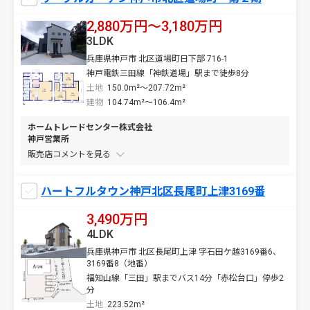
2,880万円〜3,180万円
3LDK
兵庫県神戸市 北区道場町日下部 716-1
神戸電鉄三田線「神鉄道場」駅まで徒歩8分
土地
150.0m²～207.72m²
建物
104.74m²～106.4m²
ホームトレードセンター株式会社
神戸営業所
販売店コメントを
ハートフルタウン神戸北区長尾町上津3169番
3,490万円
4LDK
兵庫県神戸市 北区長尾町上津 字石田ケ越3169番6、
3169番8（地番）
福知山線「三田」駅までバス14分「赤松台口」停歩2
分
土地
223.52m²