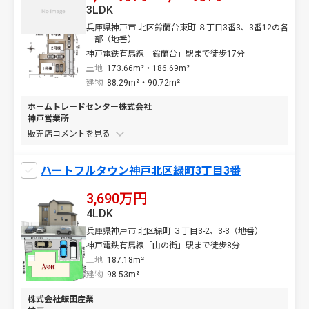
3LDK
兵庫県神戸市 北区鈴蘭台東町 ８丁目3番3、3番12の各
一部（地番）
神戸電鉄有馬線「鈴蘭台」駅まで徒歩17分
土地
173.66m²・186.69m²
建物
88.29m²・90.72m²
ホームトレードセンター株式会社
神戸営業所
販売店コメントを
ハートフルタウン神戸北区緑町3丁目3番
3,690万円
4LDK
兵庫県神戸市 北区緑町 ３丁目3-2、3-3（地番）
神戸電鉄有馬線「山の街」駅まで徒歩8分
土地
187.18m²
建物
98.53m²
株式会社飯田産業