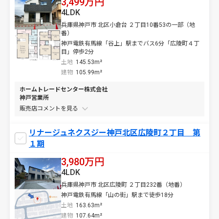
3,499万円
4LDK
兵庫県神戸市 北区小倉台 ２丁目10番53の一部（地
番）
神戸電鉄有馬線「谷上」駅までバス6分「広陵町４丁
目」停歩2分
土地
145.53m²
建物
105.99m²
ホームトレードセンター株式会社
神戸営業所
販売店コメントを
リナージュネクスジー神戸北区広陵町２丁目 第
１期
3,980万円
4LDK
兵庫県神戸市 北区広陵町 ２丁目232番（地番）
神戸電鉄有馬線「山の街」駅まで徒歩18分
土地
163.63m²
建物
107.64m²