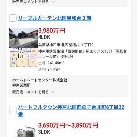
販売店コメントを
リーブルガーデン北区星和台３期
3,980万円
4LDK
兵庫県神戸市 北区星和台 １丁目8
神戸電鉄粟生線「西鈴蘭台」駅までバス13分「星和台
ポラール前」停歩5分
土地
241.48m²
建物
94.4m²
ホームトレードセンター株式会社
神戸営業所
販売店コメントを
ハートフルタウン神戸北区鹿の子台北町6丁目32
番
3,690万円〜3,890万円
3LDK