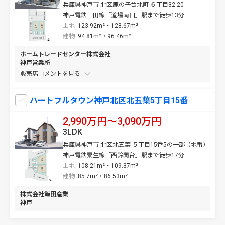
兵庫県神戸市 北区鹿の子台北町 ６丁目32-20
神戸電鉄三田線「道場南口」駅まで徒歩13分
土地
123.92m²・128.67m²
建物
94.81m²・96.46m²
ホームトレードセンター株式会社
神戸営業所
販売店コメントを
ハートフルタウン神戸北区北五葉5丁目15番
2,990万円〜3,090万円
3LDK
兵庫県神戸市 北区北五葉 ５丁目15番5の一部（地番）
神戸電鉄粟生線「西鈴蘭台」駅まで徒歩17分
土地
108.21m²・109.37m²
建物
85.7m²・86.53m²
株式会社飯田産業
神戸