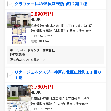
グラファーレ4395神戸市惣山町２期１棟
3,890万円
4LDK
兵庫県神戸市 北区惣山町 ３丁目12番9（地番）
神戸電鉄有馬線「北鈴蘭台」駅まで徒歩10分
土地
152.67m²
建物
98.12m²
ホームトレードセンター株式会社
神戸営業所
販売店コメントを
リナージュネクスジー神戸市北区広陵町１丁目０
１期
3,780万円
4LDK
兵庫県神戸市 北区広陵町 １丁目66番（地番）
神戸電鉄有馬線「山の街」駅まで徒歩16分
土地
178.79m²