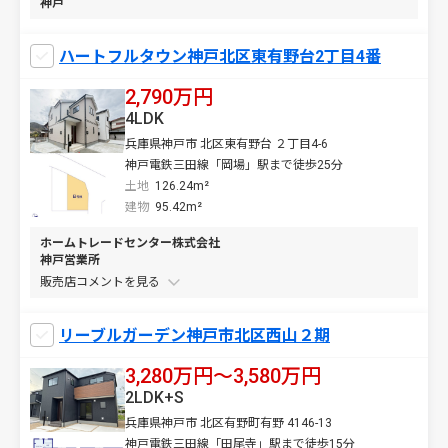
神戸
ハートフルタウン神戸北区東有野台2丁目4番
2,790万円
4LDK
兵庫県神戸市 北区東有野台 ２丁目4-6
神戸電鉄三田線「岡場」駅まで徒歩25分
土地
126.24m²
建物
95.42m²
ホームトレードセンター株式会社
神戸営業所
販売店コメントを
リーブルガーデン神戸市北区西山２期
3,280万円〜3,580万円
2LDK+S
兵庫県神戸市 北区有野町有野 4146-13
神戸電鉄三田線「田尾寺」駅まで徒歩15分