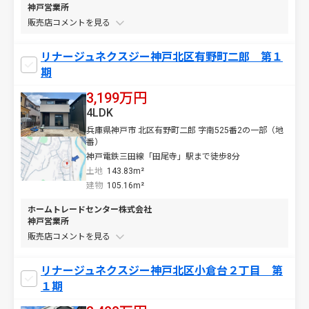
神戸営業所
販売店コメントを
リナージュネクスジー神戸北区有野町二郎 第１
期
3,199万円
4LDK
兵庫県神戸市 北区有野町二郎 字南525番2の一部（地
番）
神戸電鉄三田線「田尾寺」駅まで徒歩8分
土地
143.83m²
建物
105.16m²
ホームトレードセンター株式会社
神戸営業所
販売店コメントを
リナージュネクスジー神戸北区小倉台２丁目 第
１期