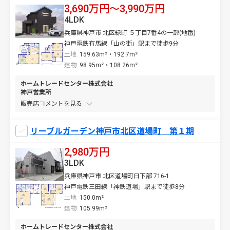
3,690万円〜3,990万円
4LDK
兵庫県神戸市 北区緑町 ５丁目7番4の一部(地番)
神戸電鉄有馬線「山の街」駅まで徒歩9分
土地
159.63m²・192.7m²
建物
98.95m²・108.26m²
ホームトレードセンター株式会社
神戸営業所
販売店コメントを
リーブルガーデン神戸市北区道場町 第１期
2,980万円
3LDK
兵庫県神戸市 北区道場町日下部 716-1
神戸電鉄三田線「神鉄道場」駅まで徒歩8分
土地
150.0m²
建物
105.99m²
ホームトレードセンター株式会社