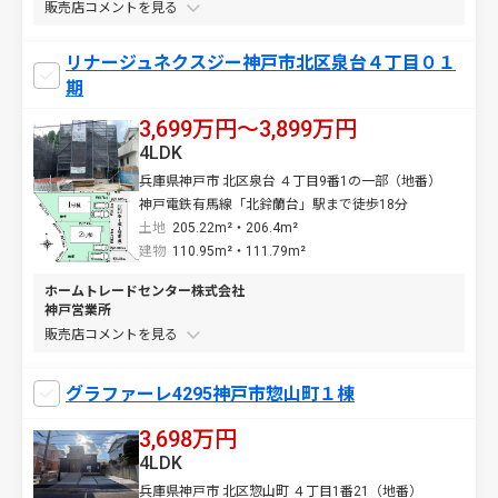
販売店コメントを
リナージュネクスジー神戸市北区泉台４丁目０１
期
3,699万円〜3,899万円
4LDK
兵庫県神戸市 北区泉台 ４丁目9番1の一部（地番）
神戸電鉄有馬線「北鈴蘭台」駅まで徒歩18分
土地
205.22m²・206.4m²
建物
110.95m²・111.79m²
ホームトレードセンター株式会社
神戸営業所
販売店コメントを
グラファーレ4295神戸市惣山町１棟
3,698万円
4LDK
兵庫県神戸市 北区惣山町 ４丁目1番21（地番）