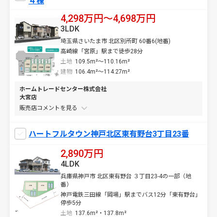
４棟
4,298万円〜4,698万円
3LDK
埼玉県さいたま市 北区別所町 60番6(地番)
高崎線「宮原」駅まで徒歩28分
土地
109.5m²～110.16m²
建物
106.4m²～114.27m²
ホームトレードセンター株式会社
大宮店
販売店コメントを
ハートフルタウン神戸北区東有野台3丁目23番
2,890万円
4LDK
兵庫県神戸市 北区東有野台 ３丁目23-4の一部（地
番）
神戸電鉄三田線「岡場」駅までバス12分「東有野台」
停歩5分
土地
137.6m²・137.8m²