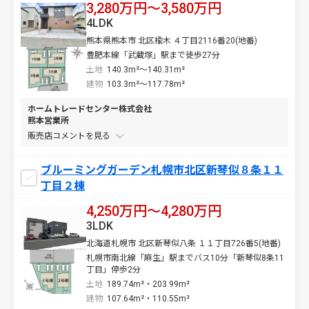
3,280万円〜3,580万円
4LDK
熊本県熊本市 北区楡木 ４丁目2116番20(地番)
豊肥本線「武蔵塚」駅まで徒歩27分
土地
140.3m²～140.31m²
建物
103.3m²～117.78m²
ホームトレードセンター株式会社
熊本営業所
販売店コメントを
ブルーミングガーデン札幌市北区新琴似８条１１
丁目２棟
4,250万円〜4,280万円
3LDK
北海道札幌市 北区新琴似八条 １１丁目726番5(地番)
札幌市南北線「麻生」駅までバス10分「新琴似8条11
丁目」停歩2分
土地
189.74m²・203.99m²
建物
107.64m²・110.55m²