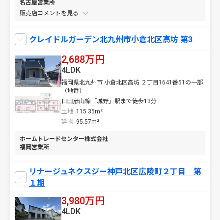
名古屋営業所
販売店コメントを
クレイドルガーデン北九州市小倉北区高坊 第3
2,688万円
4LDK
福岡県北九州市 小倉北区高坊 ２丁目1641番51の一部
（地番）
日田彦山線「城野」駅まで徒歩13分
土地
115.35m²
建物
95.57m²
ホームトレードセンター株式会社
福岡営業所
リナージュネクスジー神戸北区広陵町２丁目 第
１期
3,980万円
4LDK