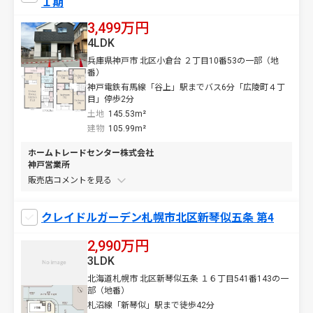
１期
3,499万円
4LDK
兵庫県神戸市 北区小倉台 ２丁目10番53の一部（地
番）
神戸電鉄有馬線「谷上」駅までバス6分「広陵町４丁
目」停歩2分
土地
145.53m²
建物
105.99m²
ホームトレードセンター株式会社
神戸営業所
販売店コメントを
クレイドルガーデン札幌市北区新琴似五条 第4
2,990万円
3LDK
北海道札幌市 北区新琴似五条 １６丁目541番143の一
部（地番）
札沼線「新琴似」駅まで徒歩42分