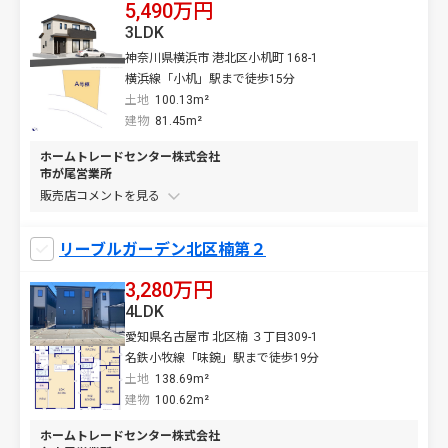
5,490万円
3LDK
神奈川県横浜市 港北区小机町 168-1
横浜線「小机」駅まで徒歩15分
土地
100.13m²
建物
81.45m²
ホームトレードセンター株式会社
市が尾営業所
販売店コメントを
リーブルガーデン北区楠第２
3,280万円
4LDK
愛知県名古屋市 北区楠 ３丁目309-1
名鉄小牧線「味鋺」駅まで徒歩19分
土地
138.69m²
建物
100.62m²
ホームトレードセンター株式会社