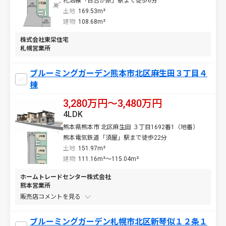
札沼線「百合が原」駅まで徒歩6分
土地
169.53m²
建物
108.68m²
株式会社東栄住宅
札幌営業所
ブルーミングガーデン熊本市北区麻生田３丁目４
棟
3,280万円〜3,480万円
4LDK
熊本県熊本市 北区麻生田 ３丁目1692番1（地番）
熊本電気鉄道「須屋」駅まで徒歩22分
土地
151.97m²
建物
111.16m²～115.04m²
ホームトレードセンター株式会社
熊本営業所
販売店コメントを
ブルーミングガーデン札幌市北区新琴似１２条１