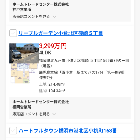
ホームトレードセンター株式会社
神戸営業所
販売店コメントを
リーブルガーデン小倉北区篠崎５丁目
3,299万円
4LDK
福岡県北九州市 小倉北区篠崎 ５丁目1569番39の一部
（地番）
鹿児島本線「西小倉」駅までバス17分「第一熊谷町」
停歩7分
土地
214.48m²
建物
104.34m²
ホームトレードセンター株式会社
福岡営業所
販売店コメントを
ハートフルタウン横浜市港北区小机町168番