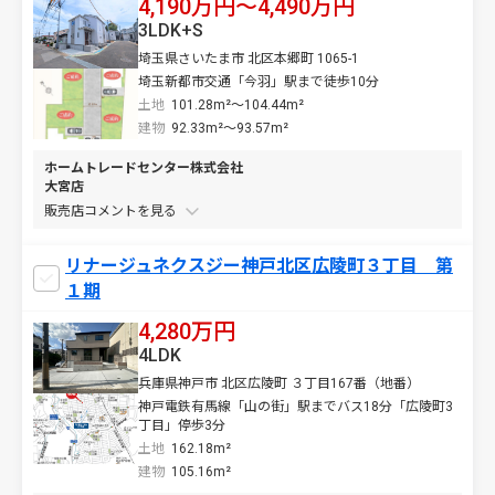
4,190万円〜4,490万円
3LDK+S
埼玉県さいたま市 北区本郷町 1065-1
埼玉新都市交通「今羽」駅まで徒歩10分
土地
101.28m²～104.44m²
建物
92.33m²～93.57m²
ホームトレードセンター株式会社
大宮店
販売店コメントを
リナージュネクスジー神戸北区広陵町３丁目 第
１期
4,280万円
4LDK
兵庫県神戸市 北区広陵町 ３丁目167番（地番）
神戸電鉄有馬線「山の街」駅までバス18分「広陵町3
丁目」停歩3分
土地
162.18m²
建物
105.16m²