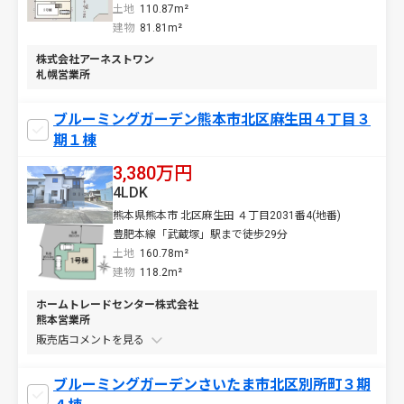
土地
110.87m²
建物
81.81m²
株式会社アーネストワン
札幌営業所
ブルーミングガーデン熊本市北区麻生田４丁目３
期１棟
3,380万円
4LDK
熊本県熊本市 北区麻生田 ４丁目2031番4(地番)
豊肥本線「武蔵塚」駅まで徒歩29分
土地
160.78m²
建物
118.2m²
ホームトレードセンター株式会社
熊本営業所
販売店コメントを
ブルーミングガーデンさいたま市北区別所町３期