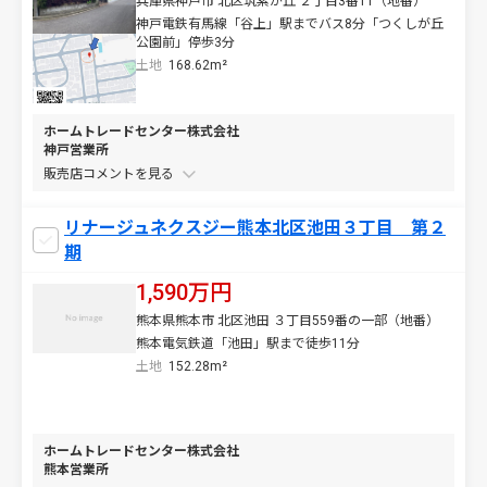
兵庫県神戸市 北区筑紫が丘 ２丁目3番11（地番）
神戸電鉄有馬線「谷上」駅までバス8分「つくしが丘
公園前」停歩3分
土地
168.62m²
ホームトレードセンター株式会社
神戸営業所
販売店コメントを
リナージュネクスジー熊本北区池田３丁目 第２
期
1,590万円
熊本県熊本市 北区池田 ３丁目559番の一部（地番）
熊本電気鉄道「池田」駅まで徒歩11分
土地
152.28m²
ホームトレードセンター株式会社
熊本営業所