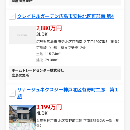
寝屋川営業所
クレイドルガーデン広島市安佐北区可部南 第4
2,880万円
3LDK
広島県広島市 安佐北区可部南 ２丁目1907番8（地番）
可部線「中島」駅まで徒歩12分
土地
115.74m²
建物
79.38m²
ホームトレードセンター株式会社
広島営業所
リナージュネクスジー神戸北区有野町二郎 第１
期
3,199万円
4LDK
兵庫県神戸市 北区有野町二郎 字南525番2の一部（地
番）