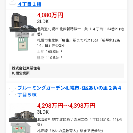
４丁目１棟
4,080万円
3LDK
北海道札幌市 北区新琴似十二条 １４丁目1134番21(地
番)
札幌市南北線「麻生」駅までバス15分「新琴似12条
14丁目」停歩2分
土地
165.05m²
建物
110.54m²
株式会社東栄住宅
札幌営業所
ブルーミングガーデン札幌市北区あいの里２条４
丁目５棟
4,298万円〜4,398万円
3LDK
北海道札幌市 北区あいの里二条 ４丁目2番10、11(地
番)
札沼線「あいの里教育大」駅まで徒歩8分