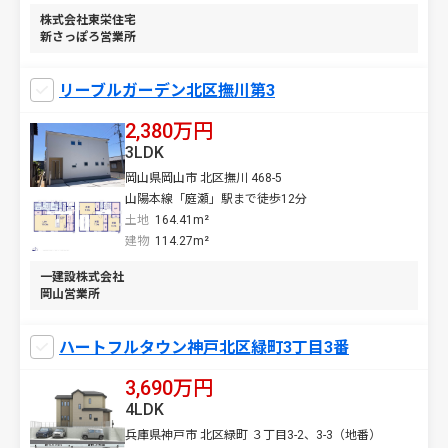
株式会社東栄住宅
新さっぽろ営業所
リーブルガーデン北区撫川第3
2,380万円
3LDK
岡山県岡山市 北区撫川 468-5
山陽本線「庭瀬」駅まで徒歩12分
土地
164.41m²
建物
114.27m²
一建設株式会社
岡山営業所
ハートフルタウン神戸北区緑町3丁目3番
3,690万円
4LDK
兵庫県神戸市 北区緑町 ３丁目3-2、3-3（地番）