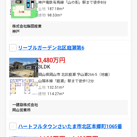
神戸電鉄有馬線「山の街」駅まで徒歩8分
土地
187.18m²
建物
98.53m²
株式会社飯田産業
神戸
リーブルガーデン北区庭瀬第6
3,480万円
3LDK
岡山県岡山市 北区庭瀬 字山瀬266-5（地番）
山陽本線「庭瀬」駅まで徒歩12分
土地
132.51m²
建物
114.27m²
一建設株式会社
岡山営業所
ハートフルタウンさいたま市北区本郷町1065番