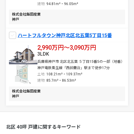
建物
94.81m²・96.05m²
株式会社飯田産業
神戸
ハートフルタウン神戸北区北五葉5丁目15番
2,990万円〜3,090万円
3LDK
兵庫県神戸市 北区北五葉 ５丁目15番5の一部（地番）
神戸電鉄粟生線「西鈴蘭台」駅まで徒歩17分
土地
108.21m²・109.37m²
建物
85.7m²・86.53m²
株式会社飯田産業
神戸
北区 40坪 戸建に関するキーワード