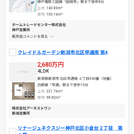
神戸電鉄三田線「田尾寺」駅まで徒歩8分
土地
143.83m²
建物
105.16m²
ホームトレードセンター株式会社
神戸営業所
販売店コメントを
クレイドルガーデン新潟市北区早通南 第4
2,680万円
4LDK
新潟県新潟市 北区早通南 ４丁目943番（地番）
白新線「早通」駅まで徒歩10分
土地
221.76m²
建物
98.82m²
株式会社アーネストワン
新潟営業所
リナージュネクスジー神戸北区小倉台２丁目 第