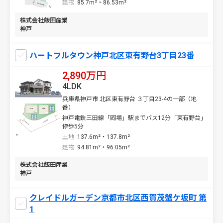
建物
85.7m²・86.53m²
株式会社飯田産業
神戸
ハートフルタウン神戸北区東有野台3丁目23番
2,890万円
4LDK
兵庫県神戸市 北区東有野台 ３丁目23-4の一部（地
番）
神戸電鉄三田線「岡場」駅までバス12分「東有野台」
停歩5分
土地
137.6m²・137.8m²
建物
94.81m²・96.05m²
株式会社飯田産業
神戸
クレイドルガーデン京都市北区西賀茂蟹ケ坂町 第
1