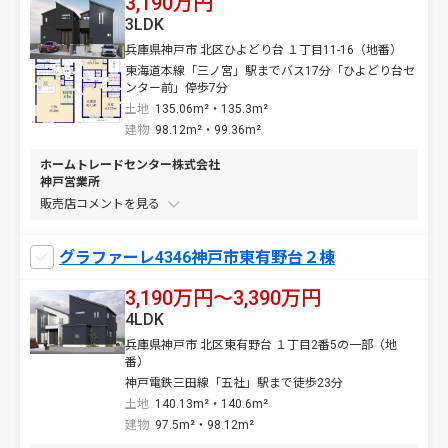
3,190万円
3LDK
兵庫県神戸市 北区ひよどり台 １丁目11-16（地番）
東海道本線「三ノ宮」駅までバス17分「ひよどり台セ
ンター前」停歩7分
土地
135.06m²・135.3m²
建物
98.12m²・99.36m²
ホームトレードセンター株式会社
神戸営業所
販売店コメントを
グラファーレ4346神戸市東有野台２棟
3,190万円〜3,390万円
4LDK
兵庫県神戸市 北区東有野台 １丁目2番5の一部（地
番）
神戸電鉄三田線「五社」駅まで徒歩23分
土地
140.13m²・140.6m²
建物
97.5m²・98.12m²