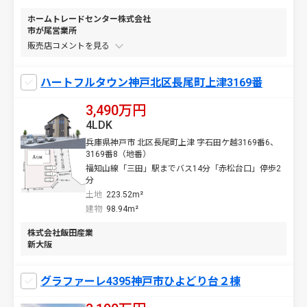
ホームトレードセンター株式会社
市が尾営業所
販売店コメントを
ハートフルタウン神戸北区長尾町上津3169番
3,490万円
4LDK
兵庫県神戸市 北区長尾町上津 字石田ケ越3169番6、
3169番8（地番）
福知山線「三田」駅までバス14分「赤松台口」停歩2
分
土地
223.52m²
建物
98.94m²
株式会社飯田産業
新大阪
グラファーレ4395神戸市ひよどり台２棟