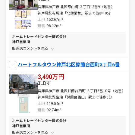
兵庫県神戸市 北区惣山町 ３丁目12番9（地番）
神戸電鉄有馬線「北鈴蘭台」駅まで徒歩10分
土地
152.67m²
建物
98.12m²
ホームトレードセンター株式会社
神戸営業所
販売店コメントを
ハートフルタウン神戸北区鈴蘭台西町3丁目6番
3,490万円
3LDK
兵庫県神戸市 北区鈴蘭台西町 ３丁目6番10号（地番）
神戸電鉄粟生線「鈴蘭台西口」駅まで徒歩6分
土地
119.54m²
建物
92.74m²
ホームトレードセンター株式会社
神戸営業所
販売店コメントを