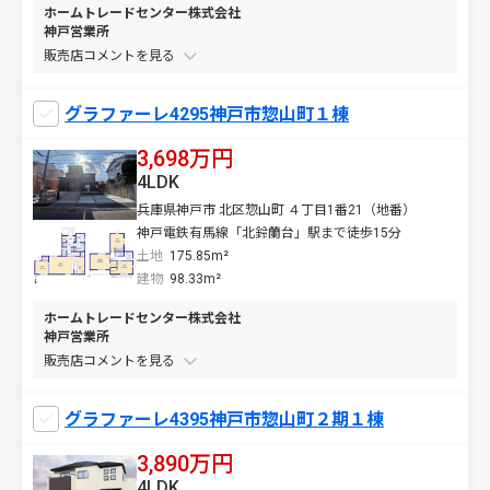
ホームトレードセンター株式会社
神戸営業所
販売店コメントを
グラファーレ4295神戸市惣山町１棟
3,698万円
4LDK
兵庫県神戸市 北区惣山町 ４丁目1番21（地番）
神戸電鉄有馬線「北鈴蘭台」駅まで徒歩15分
土地
175.85m²
建物
98.33m²
ホームトレードセンター株式会社
神戸営業所
販売店コメントを
グラファーレ4395神戸市惣山町２期１棟
3,890万円
4LDK