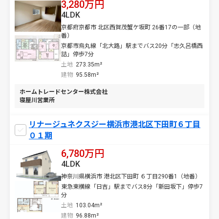
3,280万円
4LDK
京都府京都市 北区西賀茂蟹ケ坂町 26番17の一部（地
番）
京都市烏丸線「北大路」駅までバス20分「志久呂橋西
詰」停歩7分
土地
273.35m²
建物
95.58m²
ホームトレードセンター株式会社
寝屋川営業所
リナージュネクスジー横浜市港北区下田町６丁目
０１期
6,780万円
4LDK
神奈川県横浜市 港北区下田町 ６丁目290番1（地番）
東急東横線「日吉」駅までバス8分「新田坂下」停歩7
分
土地
103.04m²
建物
96.88m²