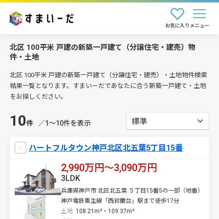
お気に入り
メニュー
北区 100平米 戸建の新築一戸建て（分譲住宅・建売）物
件・土地
北区 100平米 戸建の新築一戸建て（分譲住宅・建売）・土地物件検索
結果一覧となります。すまいーだであなたに合う新築一戸建て・土地
をお探しください。
10
件
／1〜10件を表示
ハートフルタウン神戸北区北五葉5丁目15番
2,990万円〜3,090万円
3LDK
兵庫県神戸市 北区北五葉 ５丁目15番5の一部（地番）
神戸電鉄粟生線「西鈴蘭台」駅まで徒歩17分
土地
108.21m²・109.37m²