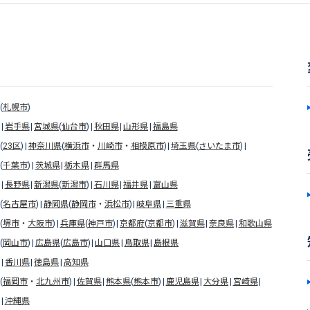
(
札幌市
)
岩手県
宮城県
(
仙台市
)
秋田県
山形県
福島県
(
23区
)
神奈川県
(
横浜市
・
川崎市
・
相模原市
)
埼玉県
(
さいたま市
)
(
千葉市
)
茨城県
栃木県
群馬県
長野県
新潟県
(
新潟市
)
石川県
福井県
富山県
(
名古屋市
)
静岡県
(
静岡市
・
浜松市
)
岐阜県
三重県
(
堺市
・
大阪市
)
兵庫県
(
神戸市
)
京都府
(
京都市
)
滋賀県
奈良県
和歌山県
(
岡山市
)
広島県
(
広島市
)
山口県
鳥取県
島根県
香川県
徳島県
高知県
(
福岡市
・
北九州市
)
佐賀県
熊本県
(
熊本市
)
鹿児島県
大分県
宮崎県
沖縄県