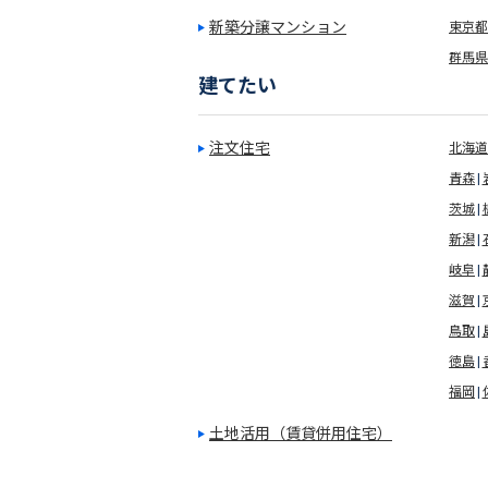
新築分譲マンション
東京都(
群馬県
建てたい
注文住宅
北海道
青森
茨城
新潟
岐阜
滋賀
鳥取
徳島
福岡
土地活用（賃貸併用住宅）