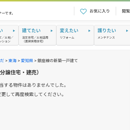
お気に入り
閲覧
ナーです。
い
建てたい
変えたい
護りたい
て／土地／
注文住宅／土地活用
リフォーム
メンテナンス
ンション
（賃貸併用住宅）
だ
東海
愛知県
銀座線の新築一戸建て
（分譲住宅・建売）
当する物件はありませんでした。
変更して再度検索してください。